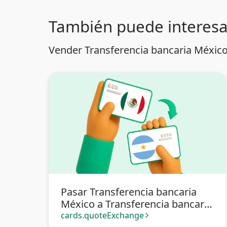
También puede interesa
Vender Transferencia bancaria México
Pasar Transferencia bancaria
México a Transferencia bancaria
Argentina
cards.quoteExchange
arrow_forward_ios