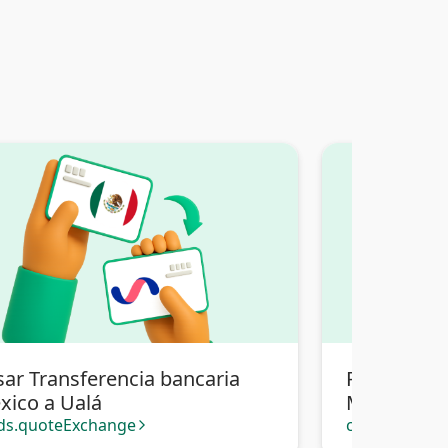
sar Transferencia bancaria
Pasar Tran
xico a Ualá
México a T
Bolivia
ds.quoteExchange
cards.quote
arrow_forward_ios