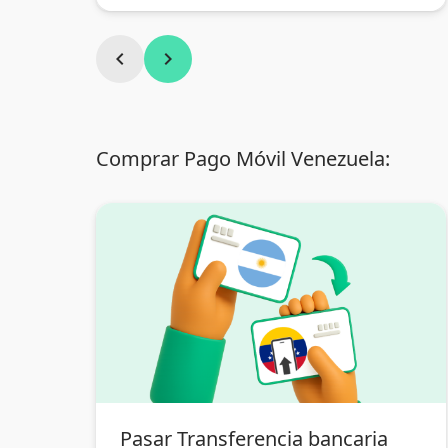
chevron_left
chevron_right
Comprar Pago Móvil Venezuela:
Pasar Transferencia bancaria