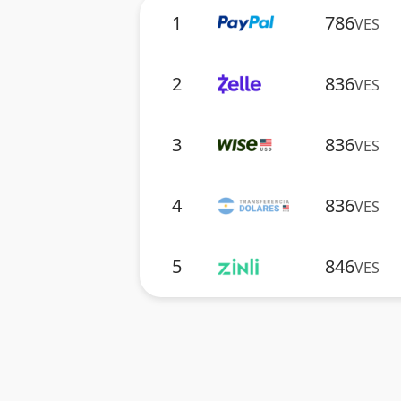
1
786
VES
2
836
VES
3
836
VES
4
836
VES
5
846
VES