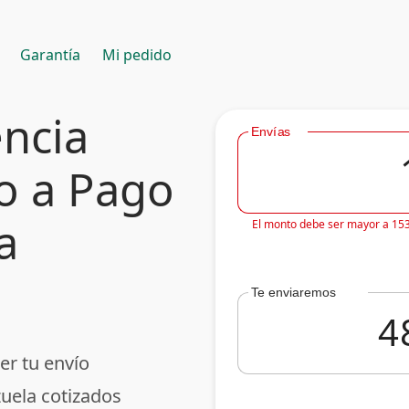
Garantía
Mi pedido
encia
Envías
o a Pago
a
El monto debe ser mayor a 15
Te enviaremos
er tu envío
uela cotizados