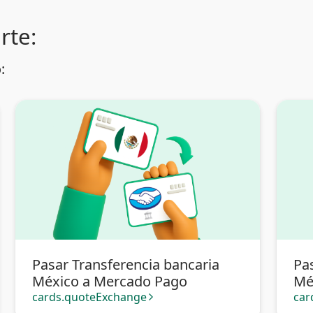
rte:
:
Pasar Transferencia bancaria
Pa
México a Mercado Pago
Mé
cards.quoteExchange
car
arrow_forward_ios