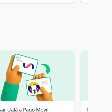
sar Ualá a Pago Móvil
Pasar Tran