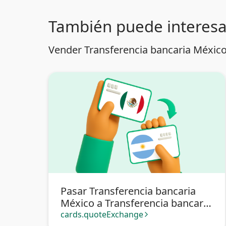
También puede interesa
Vender Transferencia bancaria México
Pasar Transferencia bancaria
México a Transferencia bancaria
Argentina
cards.quoteExchange
arrow_forward_ios