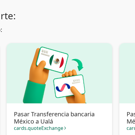
rte:
:
Pasar Transferencia bancaria
Pa
México a Ualá
Mé
Bol
cards.quoteExchange
car
arrow_forward_ios