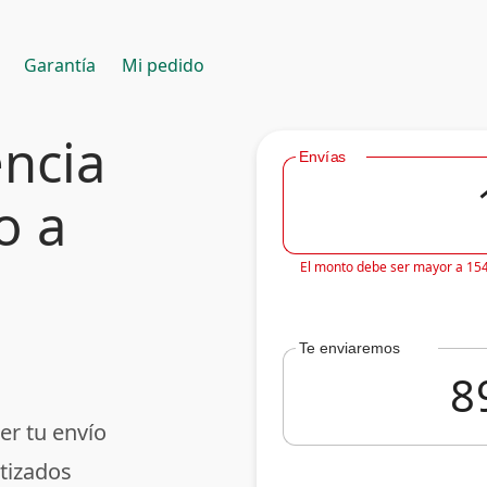
Garantía
Mi pedido
encia
Envías
o a
El monto debe ser mayor a 15
Te enviaremos
er tu envío
tizados