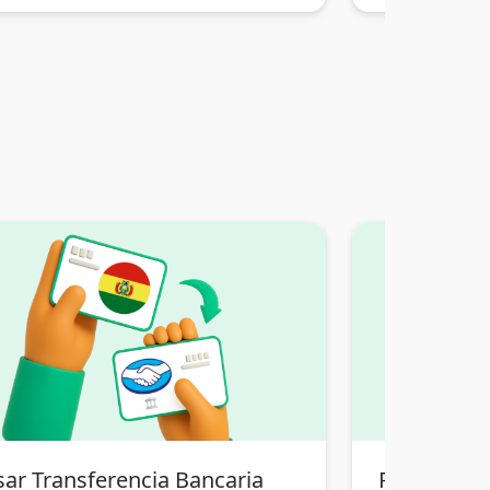
sar Transferencia Bancaria
Pasar Pix 