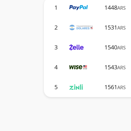
1
1448
ARS
2
1531
ARS
3
1540
ARS
4
1543
ARS
5
1561
ARS