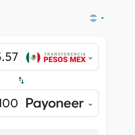
arrow_drop_down
expand_more
swap_vert
expand_more