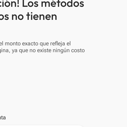
ción! Los métodos
os no tienen
l monto exacto que refleja el
ina, ya que no existe ningún costo
nta