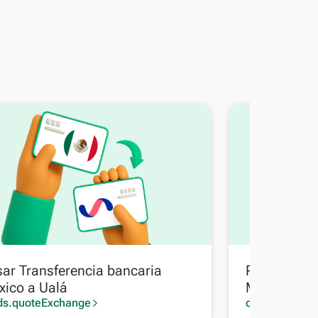
ar Transferencia bancaria
Pasar Trans
xico a Ualá
México a Tr
ds.quoteExchange
Bolivia
cards.quoteE
arrow_forward_ios