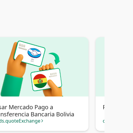
sar Mercado Pago a
Pasar Merc
nsferencia Bancaria Bolivia
ds.quoteExchange
cards.quote
arrow_forward_ios