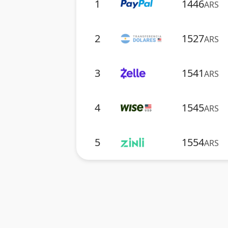
1
1446
ARS
2
1527
ARS
3
1541
ARS
4
1545
ARS
5
1554
ARS