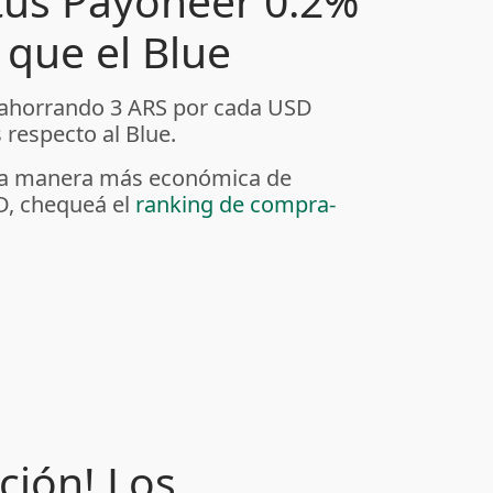
tus Payoneer 0.2%
que el Blue
 ahorrando 3 ARS por cada USD
respecto al Blue.
r la manera más económica de
D, chequeá el
ranking de compra-
ción! Los