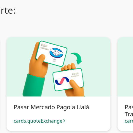
rte:
Pasar Mercado Pago a Ualá
Pa
Tra
cards.quoteExchange
car
arrow_forward_ios