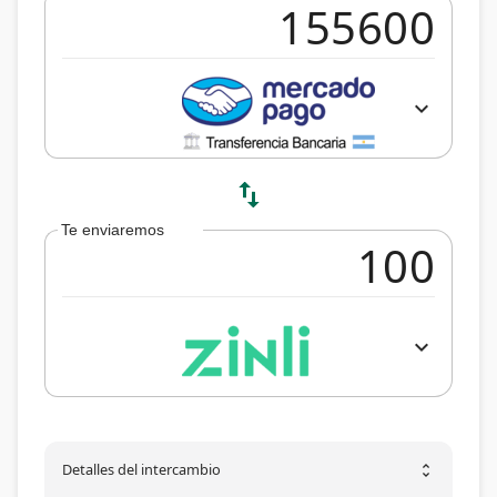
expand_more
swap_vert
Te enviaremos
expand_more
Detalles del intercambio
unfold_more