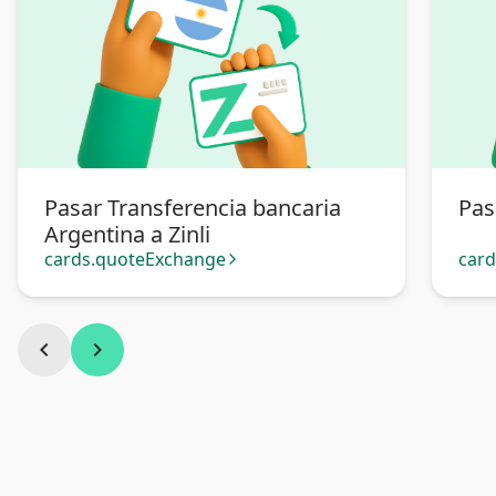
Pasar Transferencia bancaria
Pas
Argentina a Zinli
cards.quoteExchange
car
arrow_forward_ios
chevron_left
chevron_right