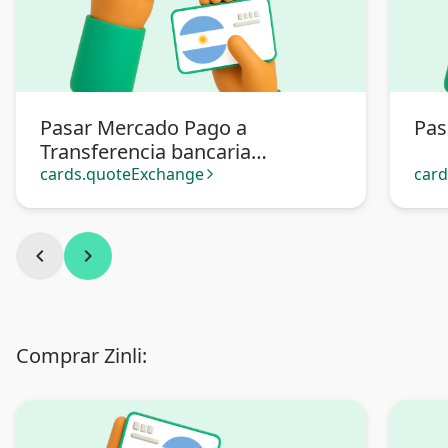
Pasar Mercado Pago a
Pas
Transferencia bancaria
Argentina
cards.quoteExchange
car
arrow_forward_ios
chevron_left
chevron_right
Comprar Zinli: