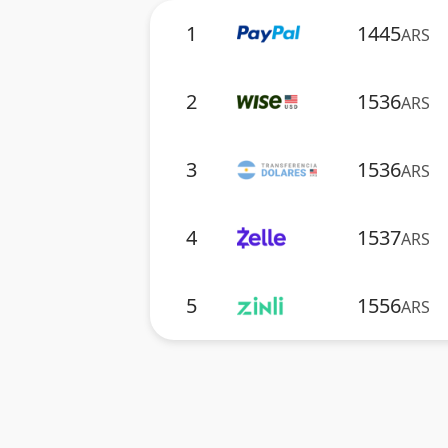
1
1445
ARS
2
1536
ARS
3
1536
ARS
4
1537
ARS
5
1556
ARS