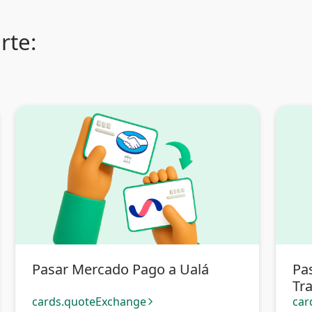
rte:
Pasar Mercado Pago a Ualá
Pa
Tra
cards.quoteExchange
car
arrow_forward_ios