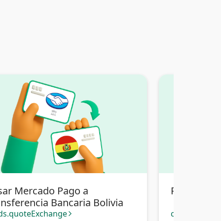
sar Mercado Pago a
Pasar Merc
nsferencia Bancaria Bolivia
ds.quoteExchange
cards.quote
arrow_forward_ios