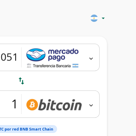
arrow_drop_down
expand_more
swap_vert
expand_more
TC por red BNB Smart Chain