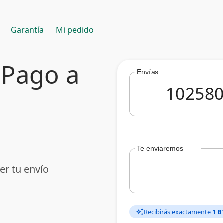
Garantía
Mi pedido
 Pago a
Envías
Te enviaremos
er tu envío
Recibirás exactamente
1 B
auto_awesome