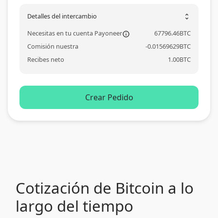
Detalles del intercambio
unfold_more
Necesitas en tu cuenta Payoneer
67796.46
BTC
information_ou
Comisión nuestra
-
0.01569629
BTC
Recibes neto
1.00
BTC
Crear Pedido
Cotización de Bitcoin a lo
largo del tiempo