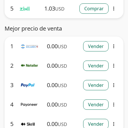
5
1.03
Comprar
USD
more_vert
Mejor precio de venta
1
0.00
Vender
USD
more_vert
2
0.00
Vender
USD
more_vert
3
0.00
Vender
USD
more_vert
4
0.00
Vender
USD
more_vert
5
0.00
Vender
USD
more_vert