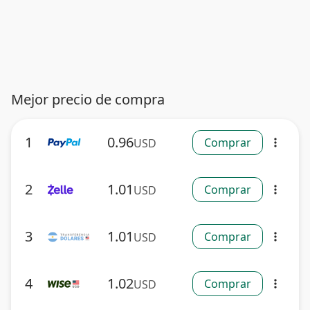
Mejor precio de compra
1
0.96
Comprar
USD
more_vert
2
1.01
Comprar
USD
more_vert
3
1.01
Comprar
USD
more_vert
4
1.02
Comprar
USD
more_vert