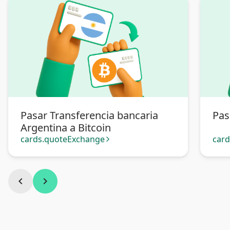
Pasar Transferencia bancaria
Pas
Argentina a Bitcoin
cards.quoteExchange
car
arrow_forward_ios
chevron_left
chevron_right