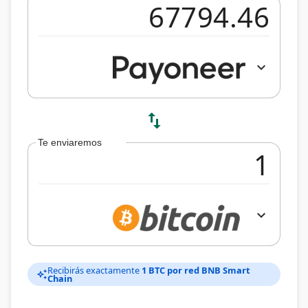
expand_more
swap_vert
Te enviaremos
expand_more
Recibirás exactamente
1 BTC por red BNB Smart
auto_awesome
Chain