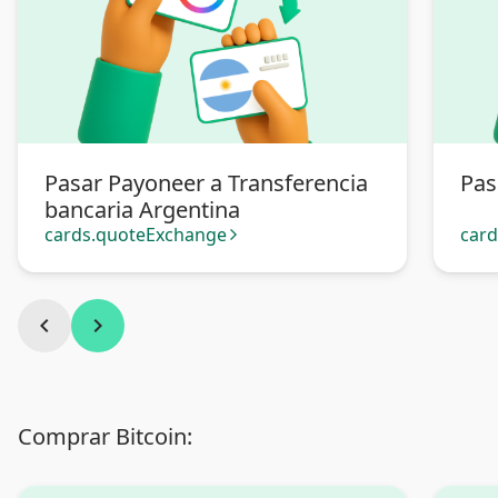
Pasar Payoneer a Transferencia
Pas
bancaria Argentina
cards.quoteExchange
car
arrow_forward_ios
chevron_left
chevron_right
Comprar Bitcoin: