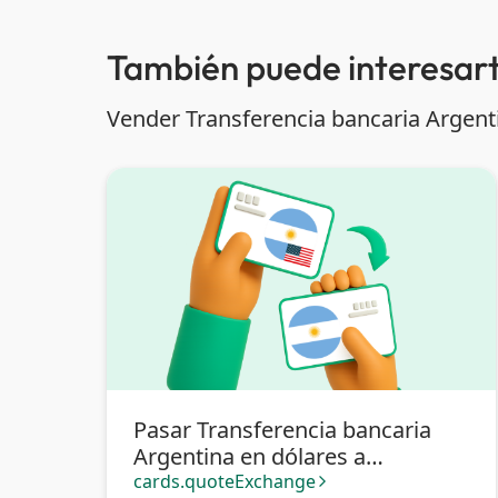
También puede interesart
Vender Transferencia bancaria Argenti
Pasar Transferencia bancaria
Argentina en dólares a
Transferencia bancaria
cards.quoteExchange
arrow_forward_ios