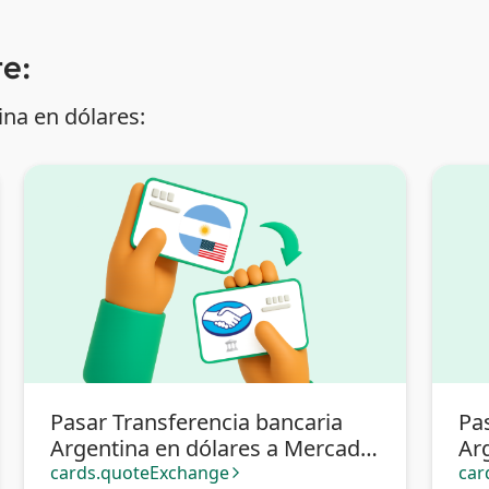
e:
na en dólares:
Pasar Transferencia bancaria
Pa
Argentina en dólares a Mercado
Ar
Pago
cards.quoteExchange
car
arrow_forward_ios