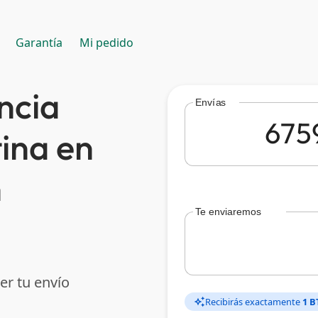
Garantía
Mi pedido
ncia
Envías
ina en
n
Te enviaremos
er tu envío
Recibirás exactamente
1 B
auto_awesome