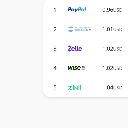
1
0.96
USD
2
1.01
USD
3
1.02
USD
4
1.02
USD
5
1.04
USD