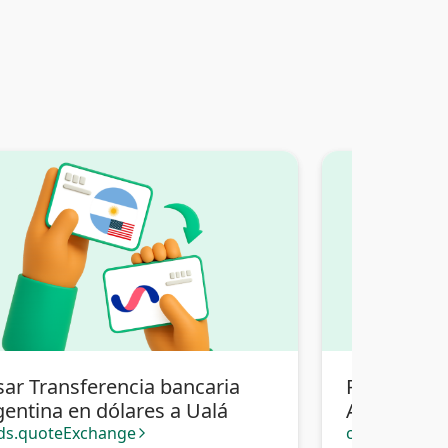
sar Transferencia bancaria
Pasar Tran
gentina en dólares a Ualá
Argentina 
Transferenc
ds.quoteExchange
cards.quote
arrow_forward_ios