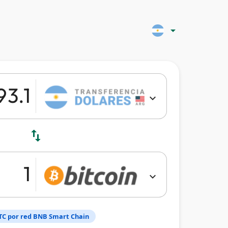
arrow_drop_down
expand_more
swap_vert
expand_more
TC por red BNB Smart Chain