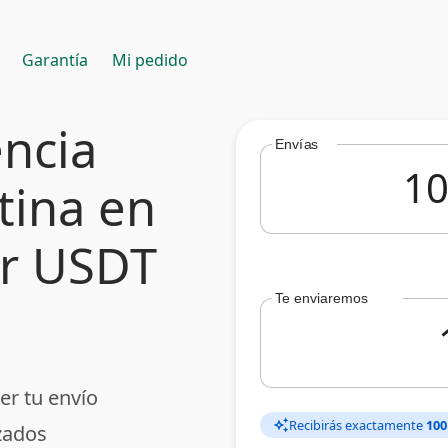
Garantía
Mi pedido
encia
Envías
tina en
er USDT
Te enviaremos
er tu envío
Recibirás exactamente
100
auto_awesome
zados