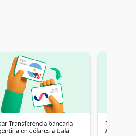
sar Transferencia bancaria
Pasar Tran
gentina en dólares a Ualá
Argentina 