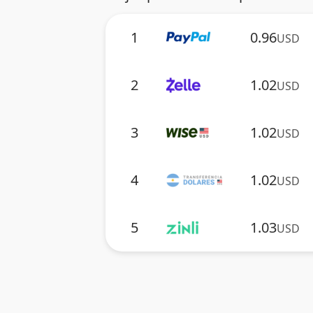
1
0.96
USD
2
1.02
USD
3
1.02
USD
4
1.02
USD
5
1.03
USD