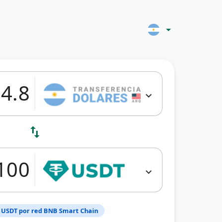
arrow_drop_down
expand_more
swap_vert
expand_more
 USDT por red BNB Smart Chain