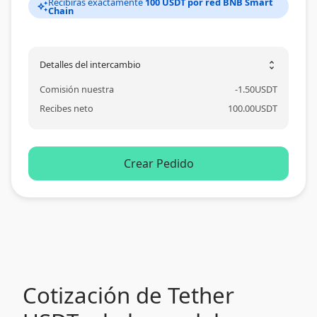
Recibirás exactamente
100 USDT por red BNB Smart
auto_awesome
Chain
Detalles del intercambio
unfold_more
Comisión nuestra
-
1.50
USDT
Recibes neto
100.00
USDT
Crear Pedido
Cotización de Tether