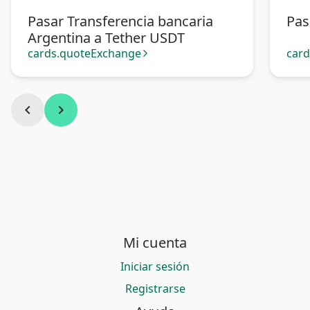
Pasar Transferencia bancaria
Pas
Argentina a Tether USDT
cards.quoteExchange
car
arrow_forward_ios
chevron_left
chevron_right
Mi cuenta
Iniciar sesión
Registrarse