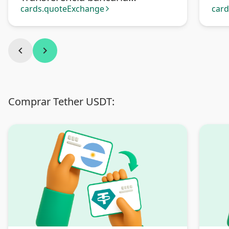
Argentina
cards.quoteExchange
car
arrow_forward_ios
chevron_left
chevron_right
Comprar Tether USDT: