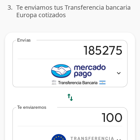
3.
Te enviamos tus Transferencia bancaria
done
Europa cotizados
Envías
expand_more
swap_vert
Te enviaremos