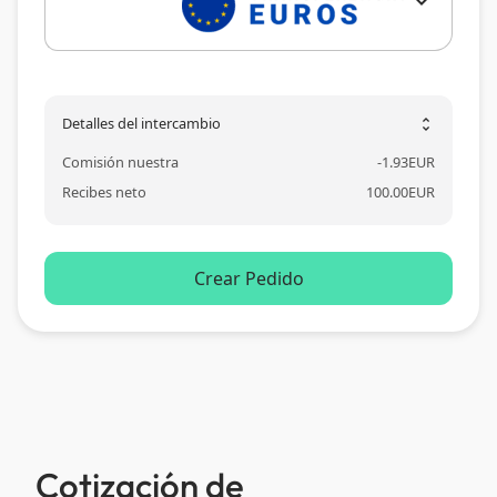
expand_more
Detalles del intercambio
unfold_more
Comisión nuestra
-
1.93
EUR
Recibes neto
100.00
EUR
Crear Pedido
Cotización de