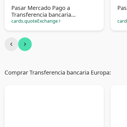
Pasar Mercado Pago a
Pas
Transferencia bancaria
Argentina
cards.quoteExchange
car
arrow_forward_ios
chevron_left
chevron_right
Comprar Transferencia bancaria Europa: