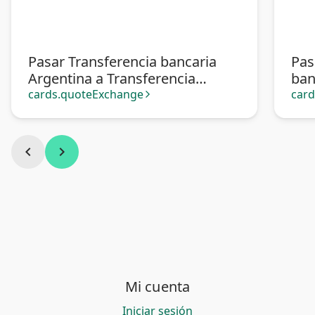
Pasar Transferencia bancaria
Pas
Argentina a Transferencia
ban
bancaria Europa
cards.quoteExchange
car
arrow_forward_ios
chevron_left
chevron_right
Mi cuenta
Iniciar sesión