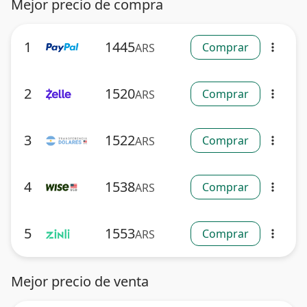
Mejor precio de compra
1
1445
Comprar
ARS
more_vert
2
1520
Comprar
ARS
more_vert
3
1522
Comprar
ARS
more_vert
4
1538
Comprar
ARS
more_vert
5
1553
Comprar
ARS
more_vert
Mejor precio de venta