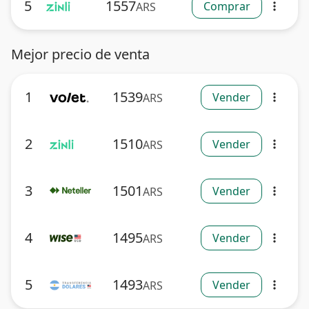
5
1557
Comprar
ARS
more_vert
Mejor precio de venta
1
1539
Vender
ARS
more_vert
2
1510
Vender
ARS
more_vert
3
1501
Vender
ARS
more_vert
4
1495
Vender
ARS
more_vert
5
1493
Vender
ARS
more_vert