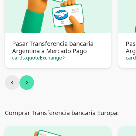
Pasar Transferencia bancaria
Pas
Argentina a Mercado Pago
Arg
cards.quoteExchange
car
arrow_forward_ios
chevron_left
chevron_right
Comprar Transferencia bancaria Europa: