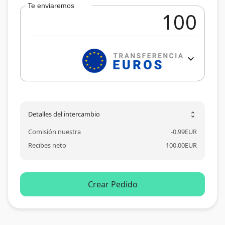
Te enviaremos
expand_more
Detalles del intercambio
unfold_more
Comisión nuestra
-
0.99
EUR
Recibes neto
100.00
EUR
Crear Pedido