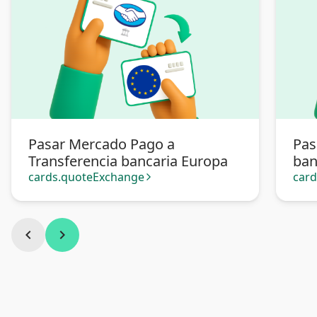
Pasar Mercado Pago a
Pas
Transferencia bancaria Europa
ban
cards.quoteExchange
car
arrow_forward_ios
chevron_left
chevron_right