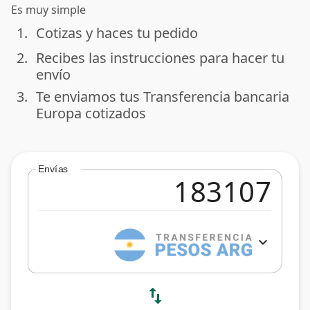
Es muy simple
1.
Cotizas y haces tu pedido
done
2.
Recibes las instrucciones para hacer tu
done
envío
3.
Te enviamos tus Transferencia bancaria
done
Europa cotizados
Envías
expand_more
swap_vert