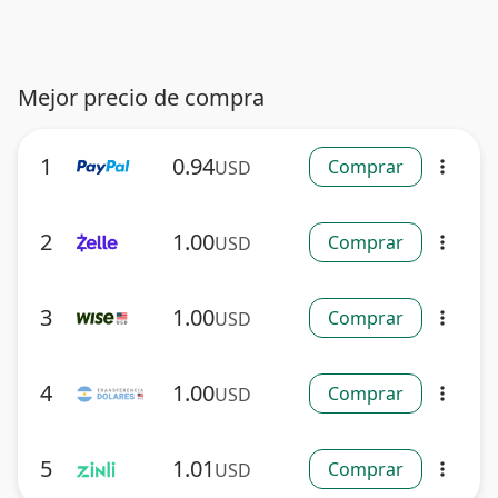
Mejor precio de compra
1
0.94
Comprar
USD
more_vert
2
1.00
Comprar
USD
more_vert
3
1.00
Comprar
USD
more_vert
4
1.00
Comprar
USD
more_vert
5
1.01
Comprar
USD
more_vert