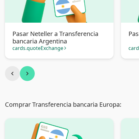
Pasar Neteller a Transferencia
Pas
bancaria Argentina
cards.quoteExchange
car
arrow_forward_ios
chevron_left
chevron_right
Comprar Transferencia bancaria Europa: