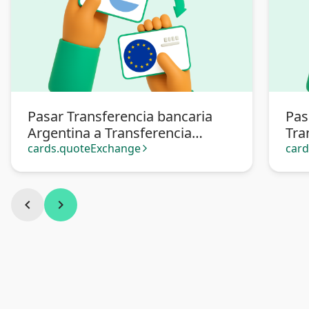
Pasar Transferencia bancaria
Pas
Argentina a Transferencia
Tra
bancaria Europa
cards.quoteExchange
car
arrow_forward_ios
chevron_left
chevron_right