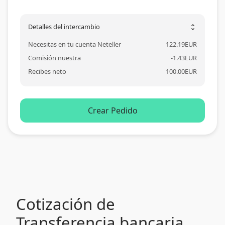
Detalles del intercambio
unfold_more
Necesitas en tu cuenta Neteller
122.19
EUR
Comisión nuestra
-
1.43
EUR
Recibes neto
100.00
EUR
Crear Pedido
Cotización de
Transferencia bancaria