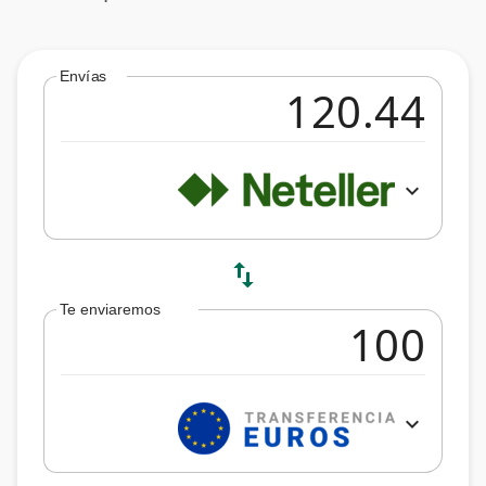
Envías
expand_more
swap_vert
Te enviaremos
expand_more