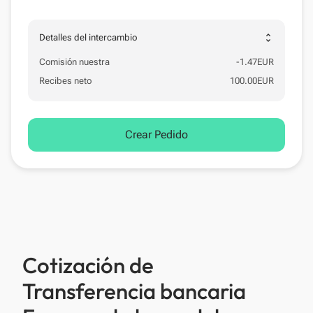
unfold_more
Detalles del intercambio
Comisión nuestra
-
1.47
EUR
Recibes neto
100.00
EUR
Crear Pedido
Cotización de
Transferencia bancaria