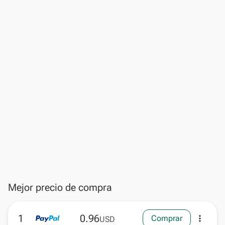
Mejor precio de compra
1
0.96
Comprar
more_vert
USD