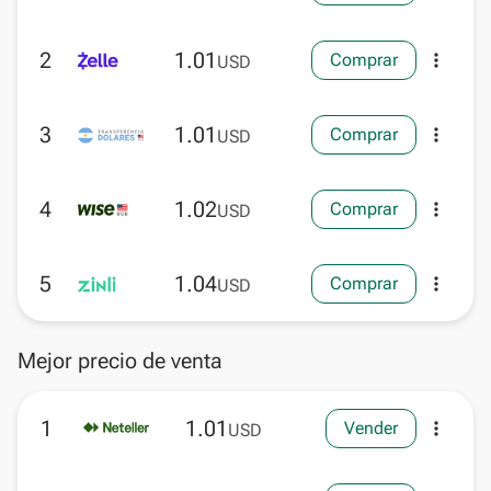
2
1.01
Comprar
more_vert
USD
3
1.01
Comprar
more_vert
USD
4
1.02
Comprar
more_vert
USD
5
1.04
Comprar
more_vert
USD
Mejor precio de venta
1
1.01
Vender
more_vert
USD