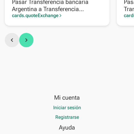
Pasar Transferencia bancaria
Pas
Argentina a Transferencia
Tra
bancaria Europa
cards.quoteExchange
card
arrow_forward_ios
chevron_left
chevron_right
Mi cuenta
Iniciar sesión
Registrarse
Ayuda