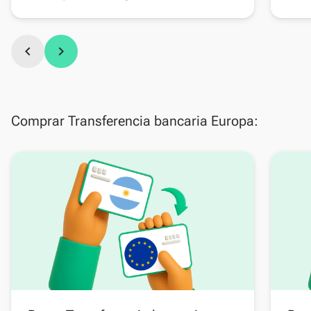
chevron_left
chevron_right
Comprar Transferencia bancaria Europa: