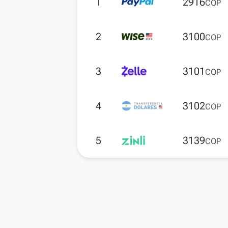
1
2916
COP
2
3100
COP
3
3101
COP
4
3102
COP
5
3139
COP