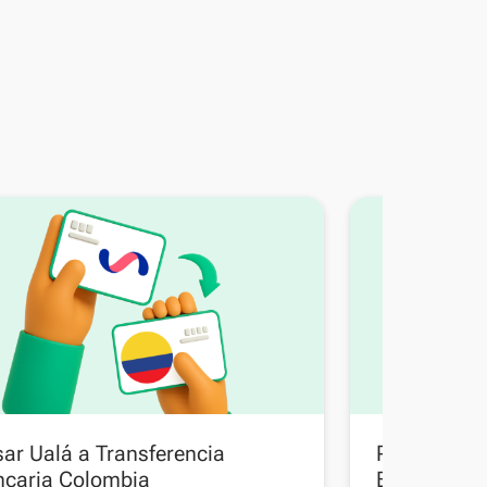
ar Ualá a Transferencia
Pasar Trans
ncaria Colombia
Bolivia a T