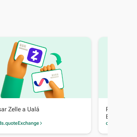
ar Zelle a Ualá
Pasar Zelle
Bancaria Bo
ds.quoteExchange
cards.quoteE
arrow_forward_ios