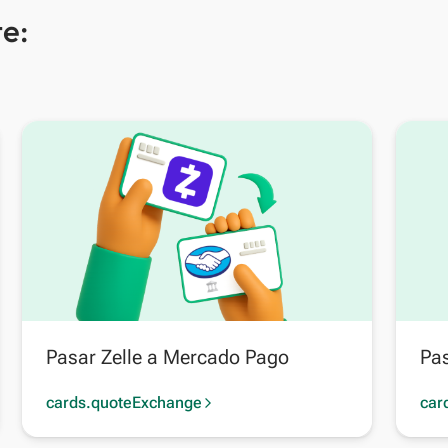
e:
Pasar Zelle a Mercado Pago
Pas
cards.quoteExchange
car
arrow_forward_ios