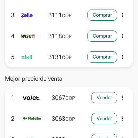
3
3111
Comprar
more_vert
COP
4
3118
Comprar
more_vert
COP
5
3131
Comprar
more_vert
COP
Mejor precio de venta
1
3067
Vender
more_vert
COP
2
3063
Vender
more_vert
COP