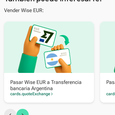
Vender Wise EUR:
Pasar Wise EUR a Transferencia
Pas
bancaria Argentina
cards.quoteExchange
card
arrow_forward_ios