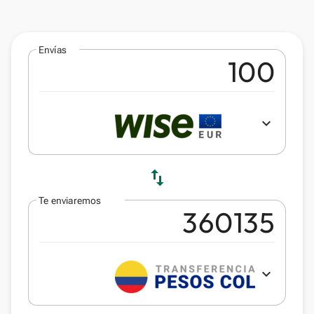
Envías
expand_more
swap_vert
Te enviaremos
expand_more