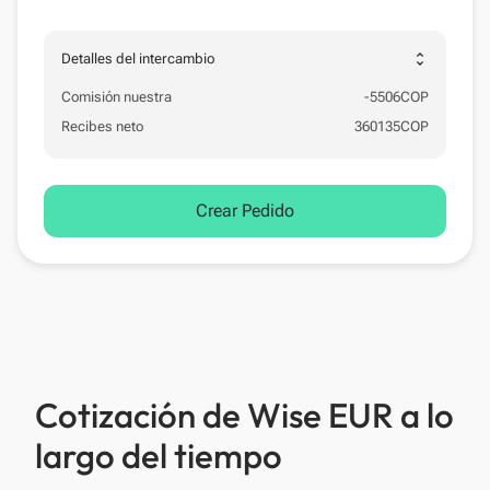
unfold_more
Detalles del intercambio
Comisión nuestra
-
5506
COP
Recibes neto
360135
COP
Crear Pedido
Cotización de Wise EUR a lo
largo del tiempo