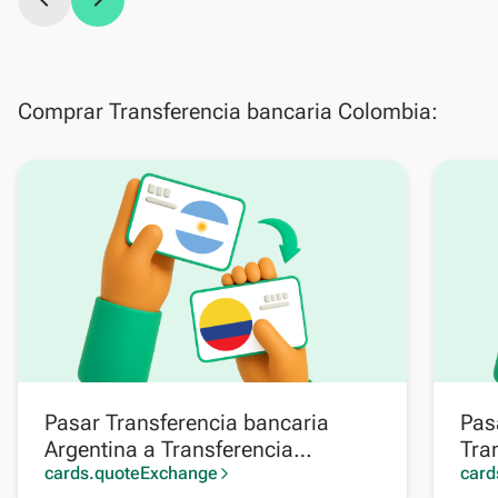
chevron_left
chevron_right
Comprar Transferencia bancaria Colombia:
Pasar Transferencia bancaria
Pas
Argentina a Transferencia
Tra
bancaria Colombia
cards.quoteExchange
card
arrow_forward_ios