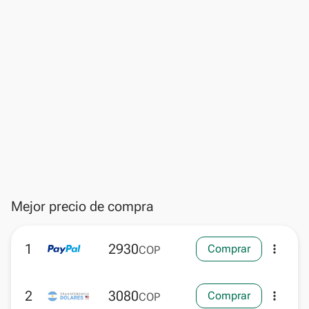
Mejor precio de compra
1
2930
Comprar
more_vert
COP
2
3080
Comprar
more_vert
COP