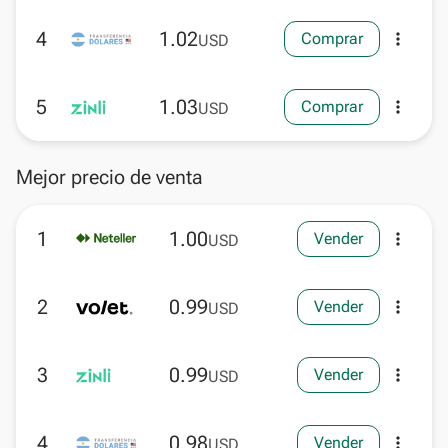
4
1.02
Comprar
more_vert
USD
5
1.03
Comprar
more_vert
USD
Mejor precio de venta
1
1.00
Vender
more_vert
USD
2
0.99
Vender
more_vert
USD
3
0.99
Vender
more_vert
USD
4
0.98
Vender
more_vert
USD