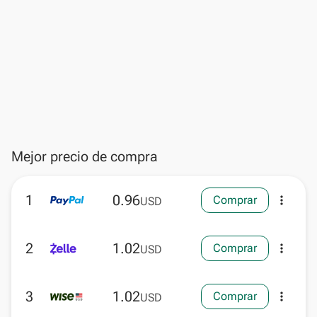
Mejor precio de compra
1
0.96
Comprar
more_vert
USD
2
1.02
Comprar
more_vert
USD
3
1.02
Comprar
more_vert
USD