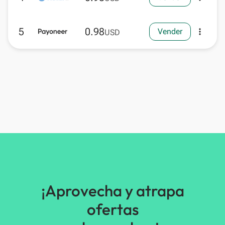
5
0.98
Vender
more_vert
USD
¡Aprovecha y atrapa
ofertas