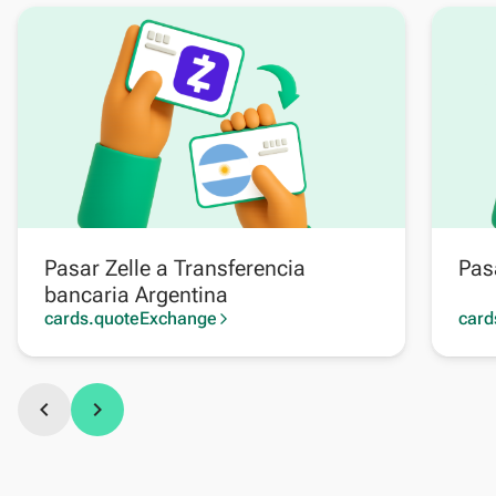
Pasar Zelle a Transferencia
Pas
bancaria Argentina
cards.quoteExchange
card
arrow_forward_ios
chevron_left
chevron_right