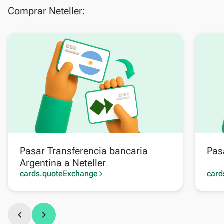
Comprar Neteller:
Pasar Transferencia bancaria
Pas
Argentina a Neteller
cards.quoteExchange
card
arrow_forward_ios
chevron_left
chevron_right