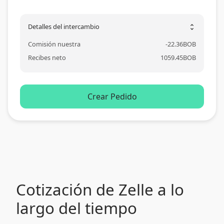
Detalles del intercambio
unfold_more
Comisión nuestra
-
22.36
BOB
Recibes neto
1059.45
BOB
Crear Pedido
Cotización de Zelle a lo
largo del tiempo