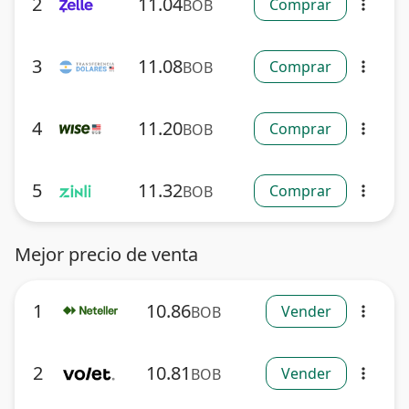
2
11.04
Comprar
BOB
more_vert
3
11.08
Comprar
BOB
more_vert
4
11.20
Comprar
BOB
more_vert
5
11.32
Comprar
BOB
more_vert
Mejor precio de venta
1
10.86
Vender
BOB
more_vert
2
10.81
Vender
BOB
more_vert