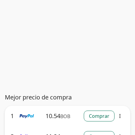
Mejor precio de compra
1
10.54
Comprar
BOB
more_vert