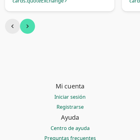
Bancaria Bolivia
cards.quoteExchange
car
arrow_forward_ios
chevron_left
chevron_right
Mi cuenta
Iniciar sesión
Registrarse
Ayuda
Centro de ayuda
Preguntas frecuentes