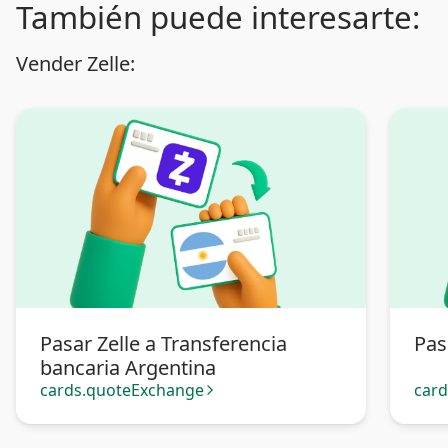
También puede interesarte:
Vender Zelle:
Pasar Zelle a Transferencia
Pas
bancaria Argentina
cards.quoteExchange
car
arrow_forward_ios