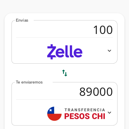
Envías
expand_more
swap_vert
Te enviaremos
expand_more