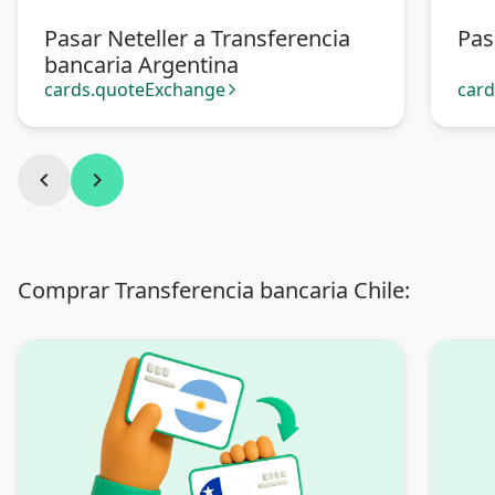
Pasar Neteller a Transferencia
Pas
bancaria Argentina
cards.quoteExchange
car
arrow_forward_ios
chevron_left
chevron_right
Comprar Transferencia bancaria Chile: