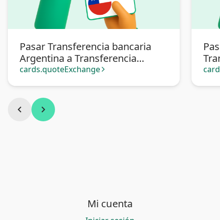
Pasar Transferencia bancaria
Pas
Argentina a Transferencia
Tra
bancaria Chile
cards.quoteExchange
car
arrow_forward_ios
chevron_left
chevron_right
Mi cuenta