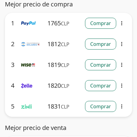
Mejor precio de compra
1
1765
Comprar
CLP
more_vert
2
1812
Comprar
CLP
more_vert
3
1819
Comprar
CLP
more_vert
4
1820
Comprar
CLP
more_vert
5
1831
Comprar
CLP
more_vert
Mejor precio de venta