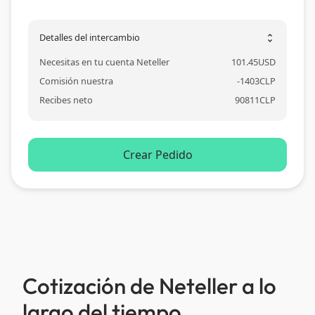
Detalles del intercambio
unfold_more
Necesitas en tu cuenta Neteller
101.45
USD
Comisión nuestra
-
1403
CLP
Recibes neto
90811
CLP
Crear Pedido
Cotización de Neteller a lo
largo del tiempo