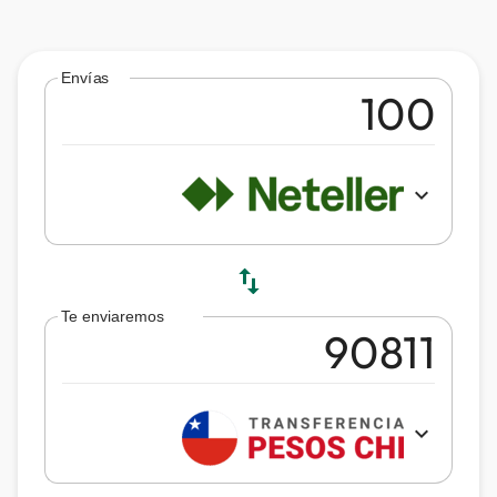
Envías
expand_more
swap_vert
Te enviaremos
expand_more