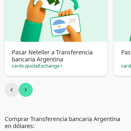
Pasar Neteller a Transferencia
Pas
bancaria Argentina
cards.quoteExchange
car
arrow_forward_ios
chevron_left
chevron_right
Comprar Transferencia bancaria Argentina
en dólares: