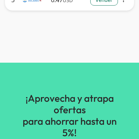
Vender
USD
more_vert
¡Aprovecha y atrapa
ofertas
para ahorrar hasta un
5%!