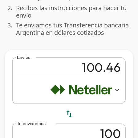
2.
Recibes las instrucciones para hacer tu
done
envío
3.
Te enviamos tus Transferencia bancaria
done
Argentina en dólares cotizados
Envías
expand_more
swap_vert
Te enviaremos