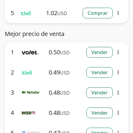
5
1.02
Comprar
USD
more_vert
Mejor precio de venta
1
0.50
Vender
USD
more_vert
2
0.49
Vender
USD
more_vert
3
0.48
Vender
USD
more_vert
4
0.48
Vender
USD
more_vert
5
0.47