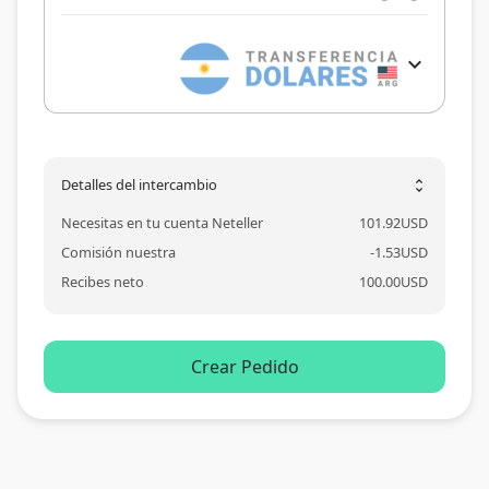
expand_more
Detalles del intercambio
unfold_more
Necesitas en tu cuenta Neteller
101.92
USD
Comisión nuestra
-
1.53
USD
Recibes neto
100.00
USD
Crear Pedido