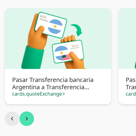
Pasar Transferencia bancaria
Pas
Argentina a Transferencia
Tra
bancaria Argentina en dólares
Arg
cards.quoteExchange
car
arrow_forward_ios
chevron_left
chevron_right