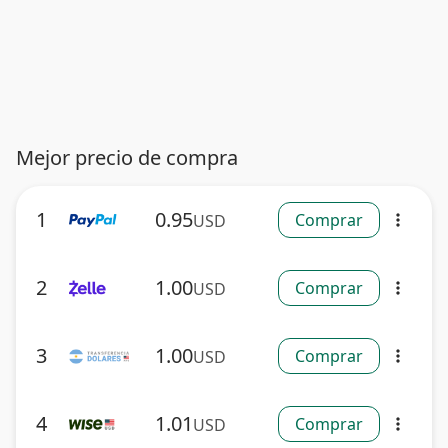
Mejor precio de compra
1
0.95
Comprar
USD
more_vert
2
1.00
Comprar
USD
more_vert
3
1.00
Comprar
USD
more_vert
4
1.01
Comprar
USD
more_vert