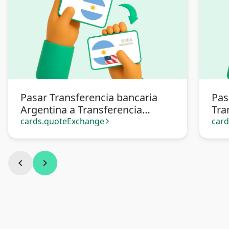
Pasar Transferencia bancaria
Pas
Argentina a Transferencia
Tra
bancaria Argentina en dólares
Arg
cards.quoteExchange
car
arrow_forward_ios
chevron_left
chevron_right