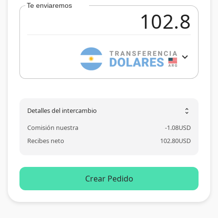
Te enviaremos
expand_more
Detalles del intercambio
unfold_more
Comisión nuestra
-
1.08
USD
Recibes neto
102.80
USD
Crear Pedido