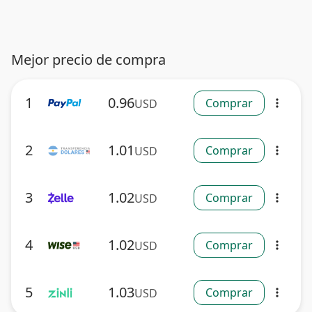
Mejor precio de compra
1
0.96
Comprar
USD
more_vert
2
1.01
Comprar
USD
more_vert
3
1.02
Comprar
USD
more_vert
4
1.02
Comprar
USD
more_vert
5
1.03
Comprar
USD
more_vert