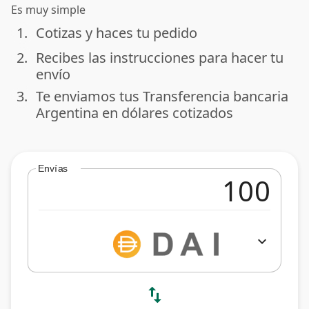
Es muy simple
1.
Cotizas y haces tu pedido
done
2.
Recibes las instrucciones para hacer tu
done
envío
3.
Te enviamos tus Transferencia bancaria
done
Argentina en dólares cotizados
Envías
expand_more
swap_vert