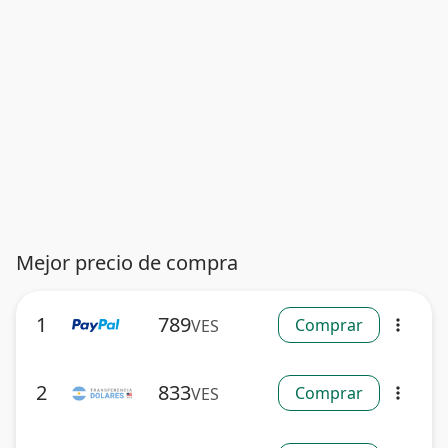
Mejor precio de compra
1
789
Comprar
VES
more_vert
2
833
Comprar
VES
more_vert