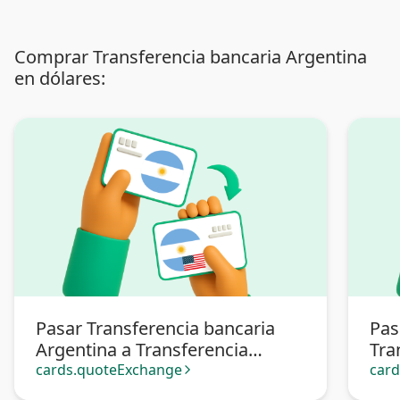
Comprar Transferencia bancaria Argentina
en dólares:
Pasar Transferencia bancaria
Pas
Argentina a Transferencia
Tra
bancaria Argentina en dólares
Arg
cards.quoteExchange
car
arrow_forward_ios