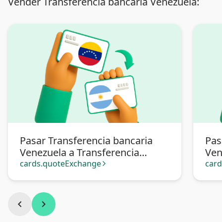
Vender Transferencia bancaria Venezuela:
Pasar Transferencia bancaria
Pas
Venezuela a Transferencia
Ven
bancaria Argentina
cards.quoteExchange
car
arrow_forward_ios
chevron_left
chevron_right