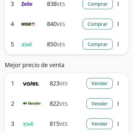
3
838
Comprar
VES
more_vert
4
840
Comprar
VES
more_vert
5
850
Comprar
VES
more_vert
Mejor precio de venta
1
823
Vender
VES
more_vert
2
822
Vender
VES
more_vert
3
815
Vender
VES
more_vert