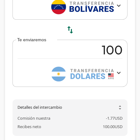
expand_more
swap_vert
Te enviaremos
expand_more
Detalles del intercambio
unfold_more
Comisión nuestra
-
1.77
USD
Recibes neto
100.00
USD