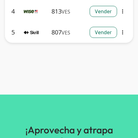
4
813
Vender
VES
more_vert
5
807
Vender
VES
more_vert
¡Aprovecha y atrapa