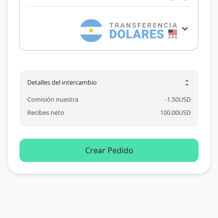
expand_more
Detalles del intercambio
unfold_more
Comisión nuestra
-
1.50
USD
Recibes neto
100.00
USD
Crear Pedido