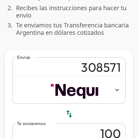
2.
Recibes las instrucciones para hacer tu
done
envío
3.
Te enviamos tus Transferencia bancaria
done
Argentina en dólares cotizados
Envías
expand_more
swap_vert
Te enviaremos