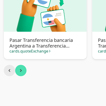
Pasar Transferencia bancaria
Pas
Argentina a Transferencia
Tra
bancaria Argentina en dólares
Arg
cards.quoteExchange
car
arrow_forward_ios
chevron_left
chevron_right