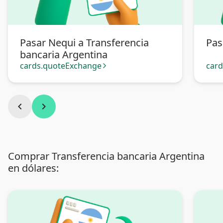
Pasar Nequi a Transferencia
Pas
bancaria Argentina
cards.quoteExchange
car
arrow_forward_ios
chevron_left
chevron_right
Comprar Transferencia bancaria Argentina
en dólares: