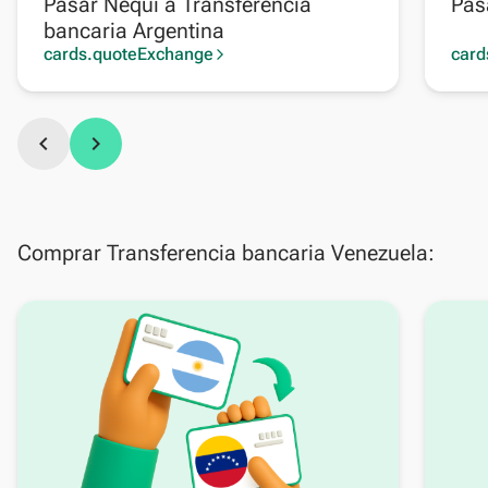
Pasar Nequi a Transferencia
Pas
bancaria Argentina
cards.quoteExchange
card
arrow_forward_ios
chevron_left
chevron_right
Comprar Transferencia bancaria Venezuela: