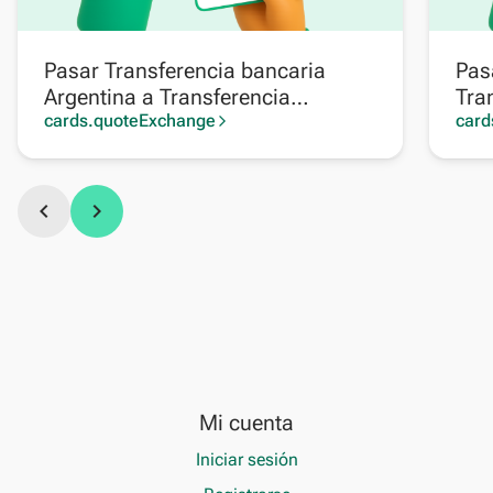
Pasar Transferencia bancaria
Pas
Argentina a Transferencia
Tra
bancaria Venezuela
cards.quoteExchange
card
arrow_forward_ios
chevron_left
chevron_right
Mi cuenta
Iniciar sesión