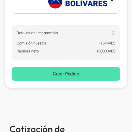
expand_more
unfold_more
Detalles del intercambio
Comisión nuestra
-
1544
VES
Recibes neto
100000
VES
Crear Pedido
Cotización de