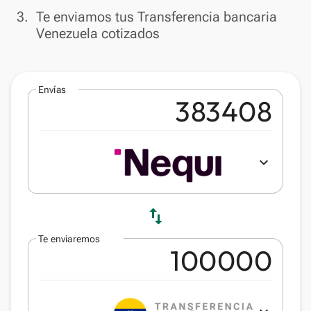
done
3.
Te enviamos tus Transferencia bancaria
Venezuela cotizados
Envías
expand_more
swap_vert
Te enviaremos