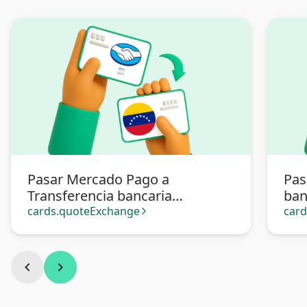
Pasar Mercado Pago a
Pas
Transferencia bancaria
ban
Venezuela
cards.quoteExchange
car
arrow_forward_ios
chevron_left
chevron_right