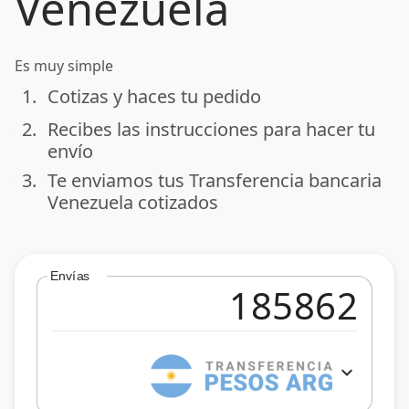
Venezuela
Es muy simple
1.
Cotizas y haces tu pedido
done
2.
Recibes las instrucciones para hacer tu
done
envío
3.
Te enviamos tus Transferencia bancaria
done
Venezuela cotizados
Envías
expand_more