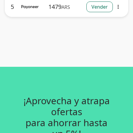
5
1479
Vender
ARS
more_vert
¡Aprovecha y atrapa
ofertas
para ahorrar hasta