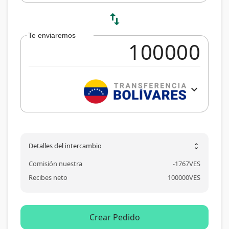
swap_vert
Te enviaremos
expand_more
Detalles del intercambio
unfold_more
Comisión nuestra
-
1767
VES
Recibes neto
100000
VES
Crear Pedido