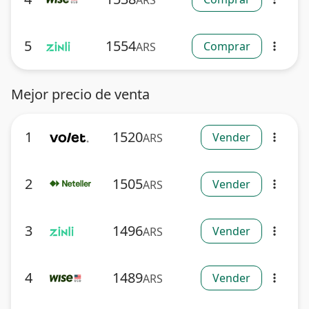
ARS
5
1554
Comprar
ARS
more_vert
Mejor precio de venta
1
1520
Vender
ARS
more_vert
2
1505
Vender
ARS
more_vert
3
1496
Vender
ARS
more_vert
4
1489
Vender
ARS
more_vert