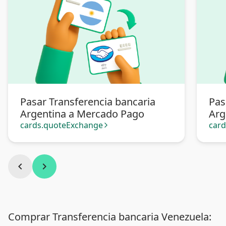
Pasar Transferencia bancaria
Pas
Argentina a Mercado Pago
Arg
cards.quoteExchange
car
arrow_forward_ios
chevron_left
chevron_right
Comprar Transferencia bancaria Venezuela: