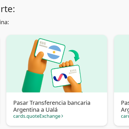
rte:
ina:
Pasar Transferencia bancaria
Pa
Argentina a Ualá
Ar
Ban
cards.quoteExchange
car
arrow_forward_ios