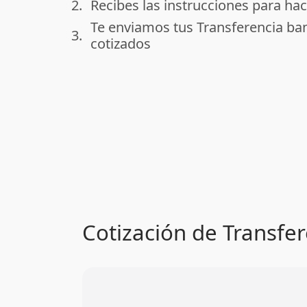
2.
Recibes las instrucciones para hac
done
Te enviamos tus Transferencia ba
3.
done
cotizados
Cotización de Transfer