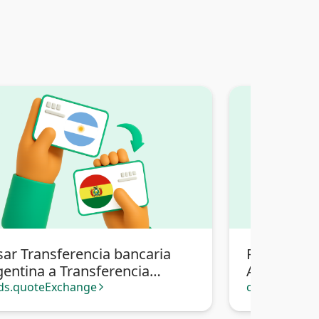
sar Transferencia bancaria
Pasar Tran
gentina a Transferencia
Argentina a
caria Bolivia
ds.quoteExchange
cards.quote
arrow_forward_ios