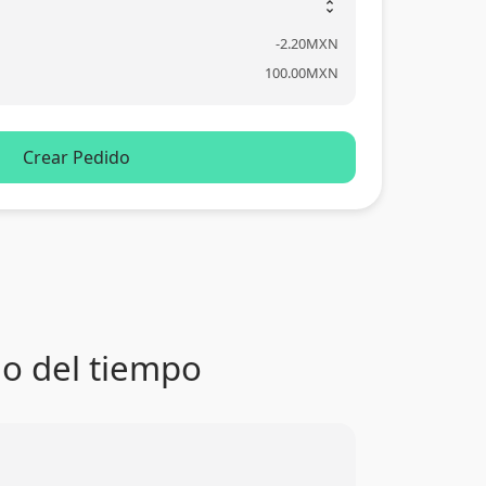
unfold_more
-
2.20
MXN
100.00
MXN
Crear Pedido
go del tiempo