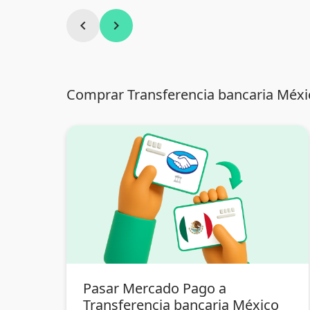
chevron_left
chevron_right
Comprar Transferencia bancaria Méxi
Pasar Mercado Pago a
Transferencia bancaria México