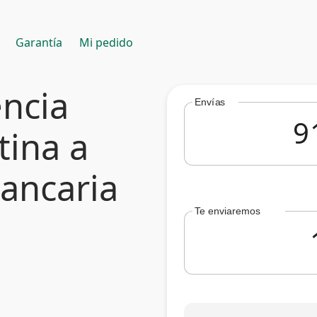
Garantía
Mi pedido
encia
Envías
tina a
bancaria
Te enviaremos