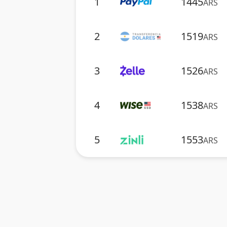
1
1445
ARS
2
1519
ARS
3
1526
ARS
4
1538
ARS
5
1553
ARS