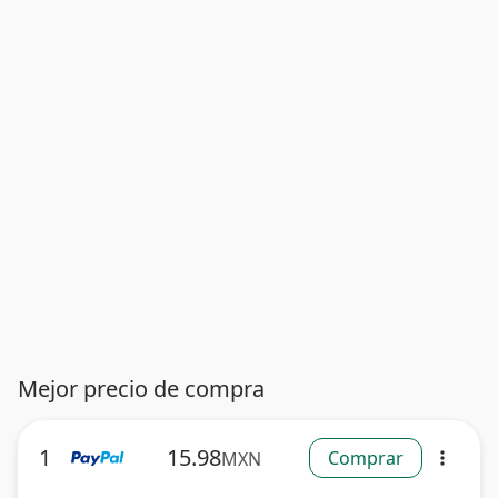
Mejor precio de compra
1
15.98
Comprar
MXN
more_vert