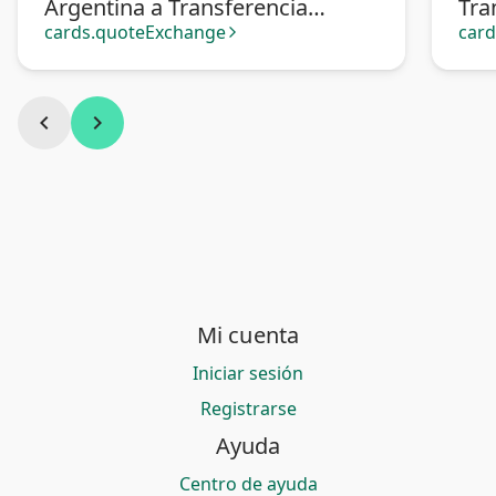
Argentina a Transferencia
Tra
bancaria México
cards.quoteExchange
car
arrow_forward_ios
chevron_left
chevron_right
Mi cuenta
Iniciar sesión
Registrarse
Ayuda
Centro de ayuda