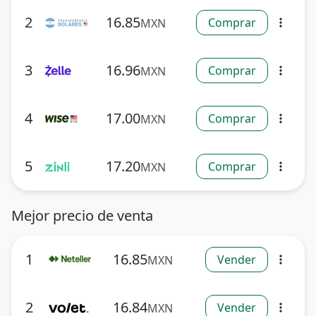
2
16.85
Comprar
MXN
more_vert
3
16.96
Comprar
MXN
more_vert
4
17.00
Comprar
MXN
more_vert
5
17.20
Comprar
MXN
more_vert
Mejor precio de venta
1
16.85
Vender
MXN
more_vert
2
16.84
Vender
MXN
more_vert