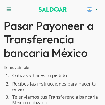
menu
arrow_drop_down
Pasar Payoneer a
Transferencia
bancaria México
Es muy simple
1.
Cotizas y haces tu pedido
done
2.
Recibes las instrucciones para hacer tu
done
envío
3.
Te enviamos tus Transferencia bancaria
done
México cotizados