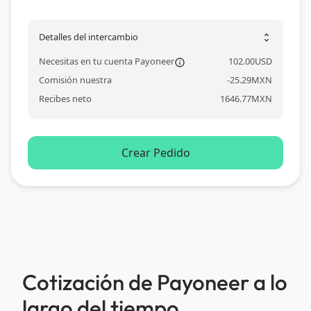
Detalles del intercambio
unfold_more
Necesitas en tu cuenta Payoneer
102.00
USD
information_ou
Comisión nuestra
-
25.29
MXN
Recibes neto
1646.77
MXN
Crear Pedido
Cotización de Payoneer a lo
largo del tiempo