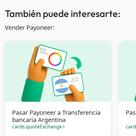
También puede interesarte:
Vender Payoneer:
Pasar Payoneer a Transferencia
Pas
bancaria Argentina
cards.quoteExchange
car
arrow_forward_ios