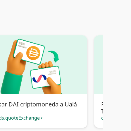
sar DAI criptomoneda a Ualá
Pasar DAI 
Transferenc
ds.quoteExchange
cards.quote
arrow_forward_ios