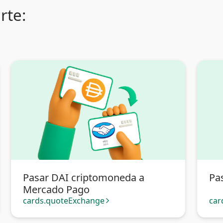
rte:
Pasar DAI criptomoneda a
Pa
Mercado Pago
cards.quoteExchange
car
arrow_forward_ios