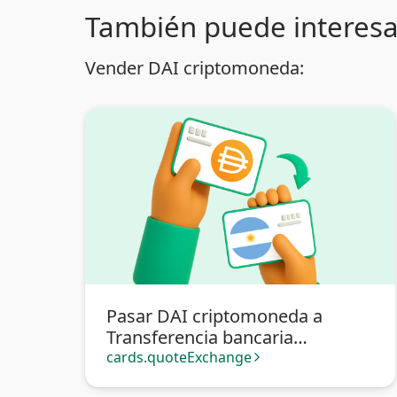
También puede interesa
Vender DAI criptomoneda:
Pasar DAI criptomoneda a
Transferencia bancaria
Argentina
cards.quoteExchange
arrow_forward_ios