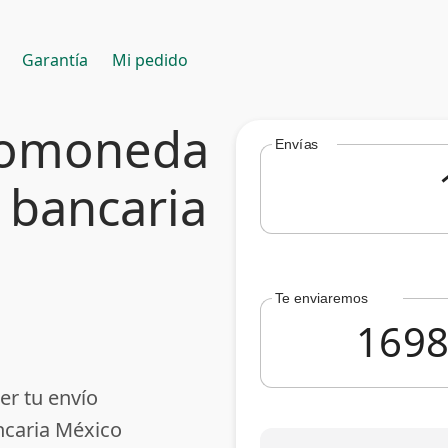
Garantía
Mi pedido
ptomoneda
Envías
 bancaria
Te enviaremos
er tu envío
ncaria México