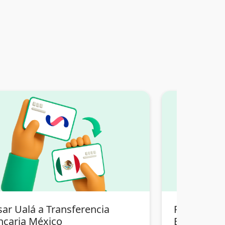
sar Ualá a Transferencia
Pasar Tran
ncaria México
Bolivia a T