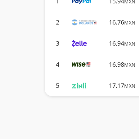
1
15.94
MXN
2
16.76
MXN
3
16.94
MXN
4
16.98
MXN
5
17.17
MXN