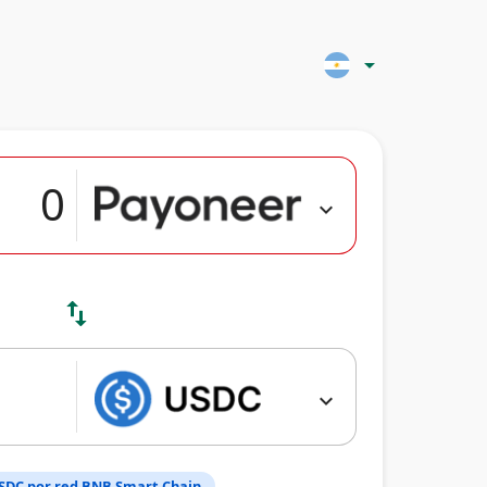
arrow_drop_down
expand_more
swap_vert
expand_more
SDC por red BNB Smart Chain