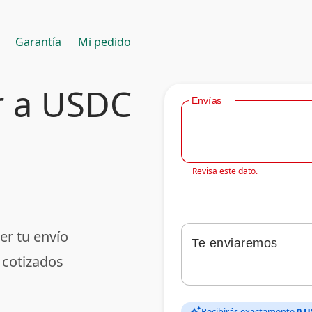
Garantía
Mi pedido
r a USDC
Envías
Revisa este dato.
er tu envío
Te enviaremos
 cotizados
Recibirás exactamente
0 U
auto_awesome