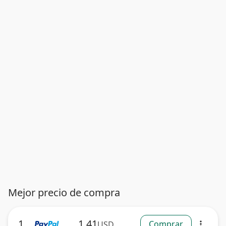
Mejor precio de compra
1
1.41
Comprar
USD
more_vert