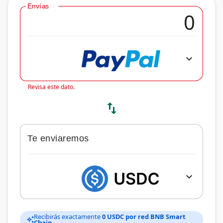
Envías
expand_more
Revisa este dato.
swap_vert
Te enviaremos
expand_more
Recibirás exactamente
0 USDC por red BNB Smart
auto_awesome
Chain