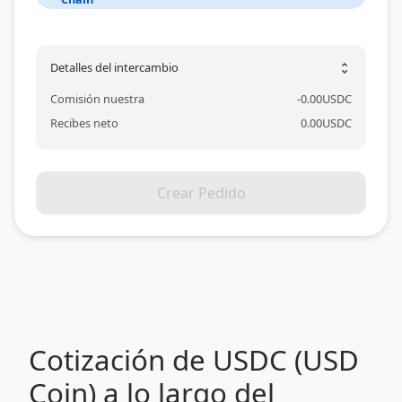
Detalles del intercambio
unfold_more
Comisión nuestra
-
0.00
USDC
Recibes neto
0.00
USDC
Crear Pedido
Cotización de USDC (USD
Coin) a lo largo del