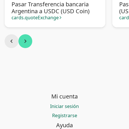
Pasar Transferencia bancaria
Pas
Argentina a USDC (USD Coin)
(US
cards.quoteExchange
car
arrow_forward_ios
chevron_left
chevron_right
Mi cuenta
Iniciar sesión
Registrarse
Ayuda