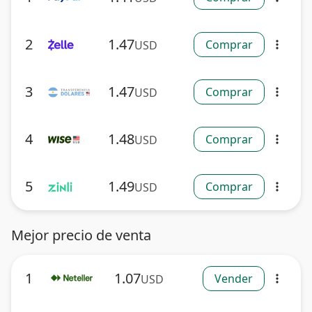
2
1.47
Comprar
USD
more_vert
3
1.47
Comprar
USD
more_vert
4
1.48
Comprar
USD
more_vert
5
1.49
Comprar
USD
more_vert
Mejor precio de venta
1
1.07
Vender
USD
more_vert