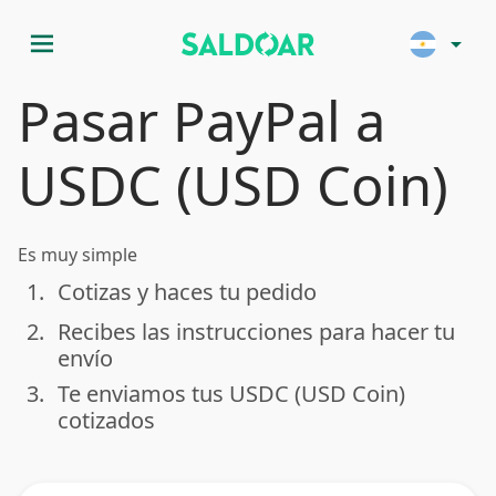
menu
arrow_drop_down
Pasar PayPal a
USDC (USD Coin)
Es muy simple
1.
Cotizas y haces tu pedido
done
2.
Recibes las instrucciones para hacer tu
done
envío
3.
Te enviamos tus USDC (USD Coin)
done
cotizados