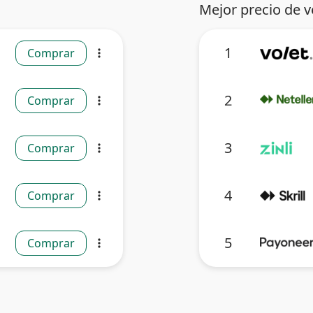
Mejor precio de v
1
Comprar
more_vert
2
Comprar
more_vert
3
Comprar
more_vert
4
Comprar
more_vert
5
Comprar
more_vert