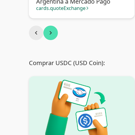
Argentina a Mercado Pago
cards.quoteExchange
arrow_forward_ios
chevron_left
chevron_right
Comprar USDC (USD Coin):