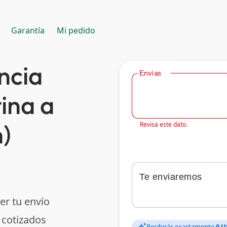
Garantía
Mi pedido
ncia
Envías
ina a
)
Revisa este dato.
Te enviaremos
er tu envío
 cotizados
Recibirás exactamente
0 U
auto_awesome