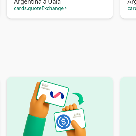
Argentina a Ualá
Ar
Ban
cards.quoteExchange
car
arrow_forward_ios