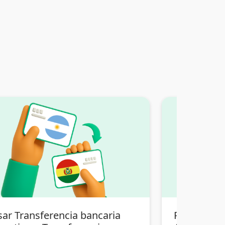
sar Transferencia bancaria
Pasar Tran