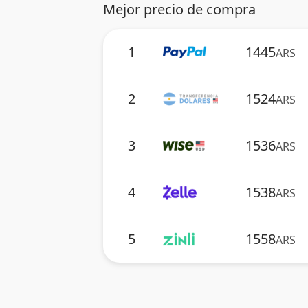
Mejor precio de compra
1
1445
ARS
2
1524
ARS
3
1536
ARS
4
1538
ARS
5
1558
ARS