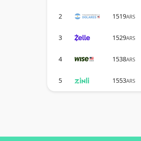
2
1519
ARS
3
1529
ARS
4
1538
ARS
5
1553
ARS