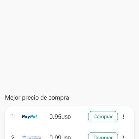
Mejor precio de compra
1
0.95
Comprar
more_vert
USD
2
0.99
Comprar
more_vert
USD