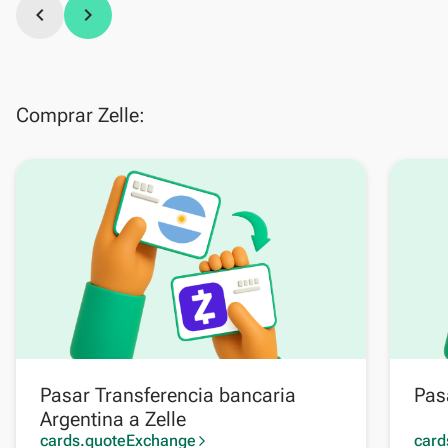
chevron_left
chevron_right
Comprar Zelle:
Pasar Transferencia bancaria
Pas
Argentina a Zelle
cards.quoteExchange
card
arrow_forward_ios