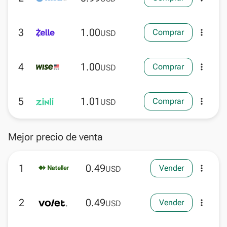
3
1.00
Comprar
more_vert
USD
4
1.00
Comprar
more_vert
USD
5
1.01
Comprar
more_vert
USD
Mejor precio de venta
1
0.49
Vender
more_vert
USD
2
0.49
Vender
more_vert
USD