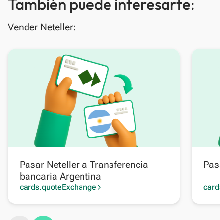
También puede interesarte:
Vender Neteller:
Pasar Neteller a Transferencia
Pas
bancaria Argentina
cards.quoteExchange
card
arrow_forward_ios