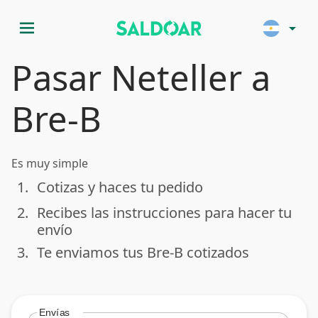
menu
arrow_drop_down
Pasar Neteller a
Bre-B
Es muy simple
1.
Cotizas y haces tu pedido
done
2.
Recibes las instrucciones para hacer tu
done
envío
3.
Te enviamos tus Bre-B cotizados
done
Envías