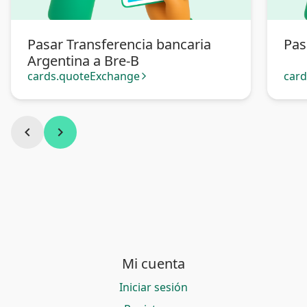
Pasar Transferencia bancaria
Pas
Argentina a Bre-B
cards.quoteExchange
car
arrow_forward_ios
chevron_left
chevron_right
Mi cuenta
Iniciar sesión