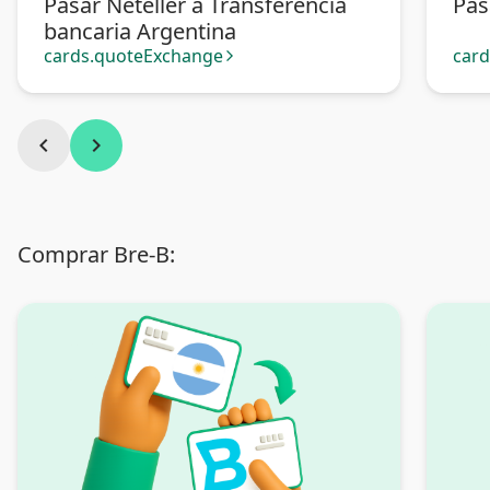
Pasar Neteller a Transferencia
Pas
bancaria Argentina
cards.quoteExchange
car
arrow_forward_ios
chevron_left
chevron_right
Comprar Bre-B: