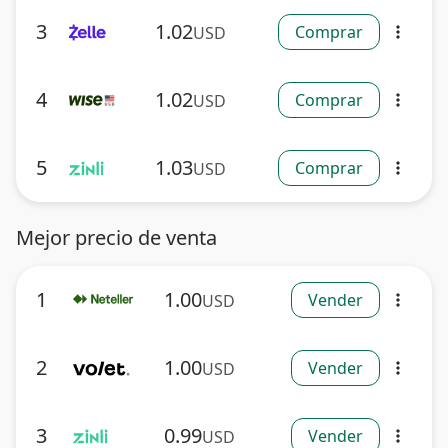
3
1.02
Comprar
USD
more_vert
4
1.02
Comprar
USD
more_vert
5
1.03
Comprar
USD
more_vert
Mejor precio de venta
1
1.00
Vender
USD
more_vert
2
1.00
Vender
USD
more_vert
3
0.99
Vender
USD
more_vert