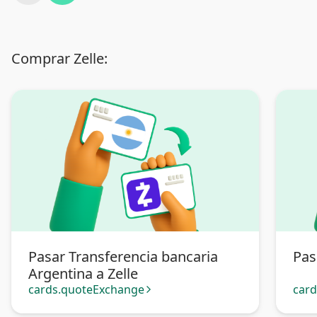
Comprar Zelle:
Pasar Transferencia bancaria
Pas
Argentina a Zelle
cards.quoteExchange
car
arrow_forward_ios