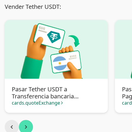
Vender Tether USDT:
Pasar Tether USDT a
Pas
Transferencia bancaria
Pa
Argentina
cards.quoteExchange
car
arrow_forward_ios
chevron_left
chevron_right