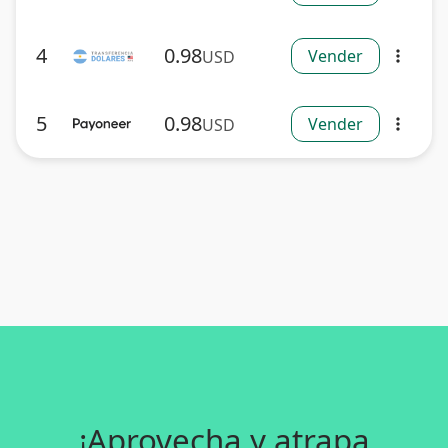
4
0.98
Vender
USD
more_vert
5
0.98
Vender
USD
more_vert
¡Aprovecha y atrapa