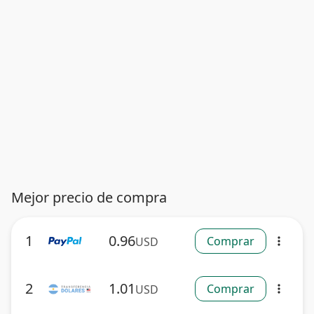
Mejor precio de compra
1
0.96
Comprar
USD
more_vert
2
1.01
Comprar
USD
more_vert