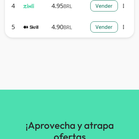
4
4.95
Vender
BRL
more_vert
5
4.90
Vender
BRL
more_vert
¡Aprovecha y atrapa
ofertas