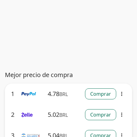
Mejor precio de compra
1
4.78
Comprar
BRL
more_vert
2
5.02
Comprar
BRL
more_vert
3
5.04
Comprar
BRL
more_vert