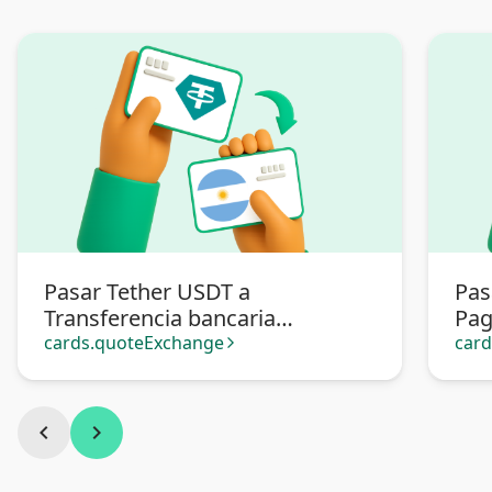
Pasar Tether USDT a
Pas
Transferencia bancaria
Pa
Argentina
cards.quoteExchange
car
arrow_forward_ios
chevron_left
chevron_right