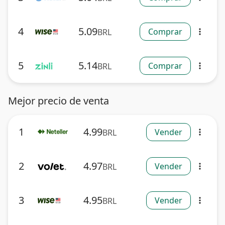
4
5.09
Comprar
BRL
more_vert
5
5.14
Comprar
BRL
more_vert
Mejor precio de venta
1
4.99
Vender
BRL
more_vert
2
4.97
Vender
BRL
more_vert
3
4.95
Vender
BRL
more_vert