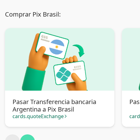
Comprar Pix Brasil:
Pasar Transferencia bancaria
Pas
Argentina a Pix Brasil
cards.quoteExchange
car
arrow_forward_ios