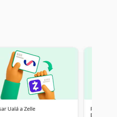
ar Ualá a Zelle
Pasar Tran
Bolivia a Ze