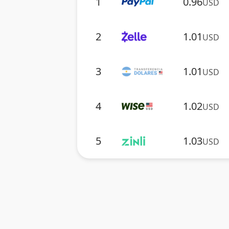
1
0.96
USD
2
1.01
USD
3
1.01
USD
4
1.02
USD
5
1.03
USD