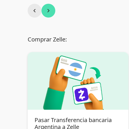
chevron_left
chevron_right
Comprar Zelle:
Pasar Transferencia bancaria
Argentina a Zelle