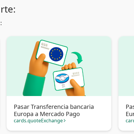
rte:
:
Pasar Transferencia bancaria
Pa
Europa a Mercado Pago
Eu
cards.quoteExchange
car
arrow_forward_ios