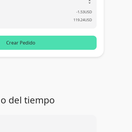
unfold_more
-
1.53
USD
119.24
USD
Crear Pedido
go del tiempo