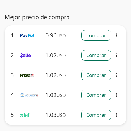
Mejor precio de compra
1
0.96
Comprar
USD
more_vert
2
1.02
Comprar
USD
more_vert
3
1.02
Comprar
USD
more_vert
4
1.02
Comprar
USD
more_vert
5
1.03
Comprar
USD
more_vert