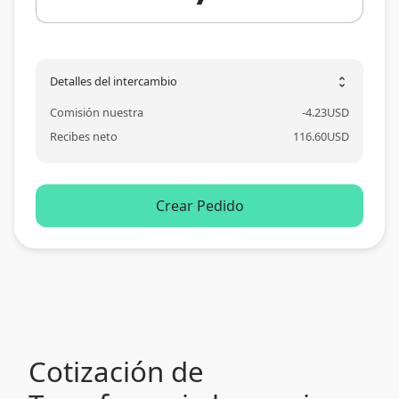
Detalles del intercambio
unfold_more
Comisión nuestra
-
4.23
USD
Recibes neto
116.60
USD
Crear Pedido
Cotización de