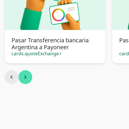
Pasar Transferencia bancaria
Pas
Argentina a Payoneer
cards.quoteExchange
car
arrow_forward_ios
chevron_left
chevron_right