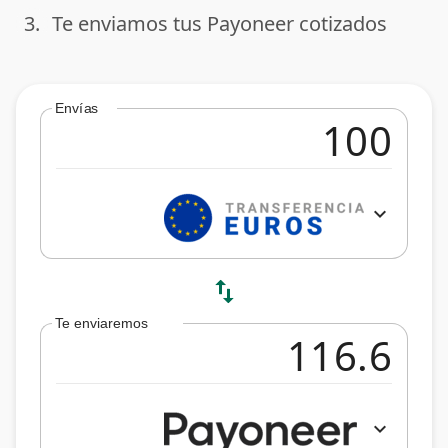
3.
Te enviamos tus Payoneer cotizados
done
Envías
expand_more
swap_vert
Te enviaremos
expand_more