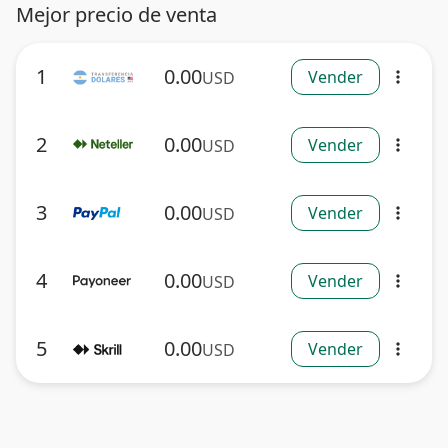
Mejor precio de venta
1
0.00
Vender
USD
more_vert
2
0.00
Vender
USD
more_vert
3
0.00
Vender
USD
more_vert
4
0.00
Vender
USD
more_vert
5
0.00
Vender
USD
more_vert