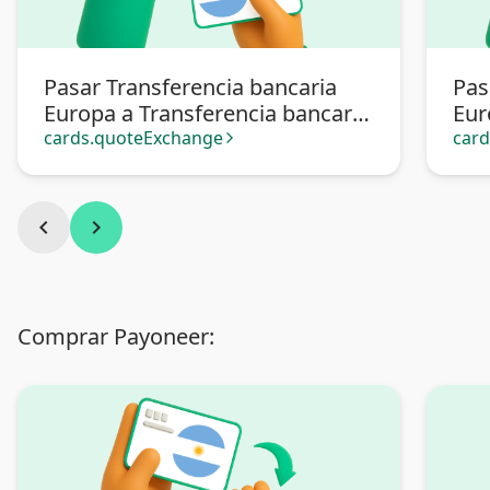
Pasar Transferencia bancaria
Pas
Europa a Transferencia bancaria
Eur
Argentina
cards.quoteExchange
car
arrow_forward_ios
chevron_left
chevron_right
Comprar Payoneer: