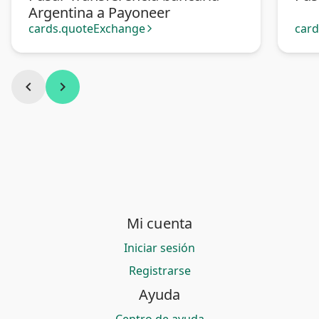
Argentina a Payoneer
cards.quoteExchange
car
arrow_forward_ios
chevron_left
chevron_right
Mi cuenta
Iniciar sesión
Registrarse
Ayuda