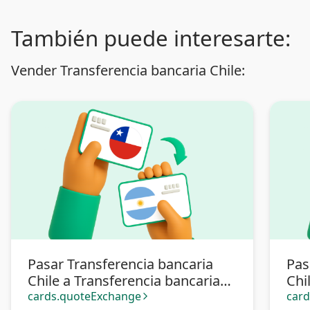
También puede interesarte:
Vender Transferencia bancaria Chile:
Pasar Transferencia bancaria
Pas
Chile a Transferencia bancaria
Chi
Argentina
cards.quoteExchange
car
arrow_forward_ios