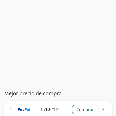
Mejor precio de compra
1
1766
Comprar
CLP
more_vert