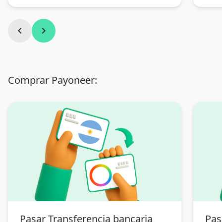
chevron_left
chevron_right
Comprar Payoneer:
Pasar Transferencia bancaria
Pas