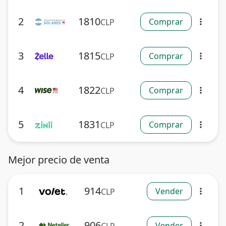
2
1810
Comprar
CLP
more_vert
3
1815
Comprar
CLP
more_vert
4
1822
Comprar
CLP
more_vert
5
1831
Comprar
CLP
more_vert
Mejor precio de venta
1
914
Vender
CLP
more_vert
2
906
Vender
more_vert