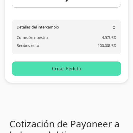
Detalles del intercambio
unfold_more
Comisión nuestra
-
4.57
USD
Recibes neto
100.00
USD
Crear Pedido
Cotización de Payoneer a