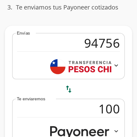
3.
Te enviamos tus Payoneer cotizados
done
Envías
expand_more
swap_vert
Te enviaremos
expand_more