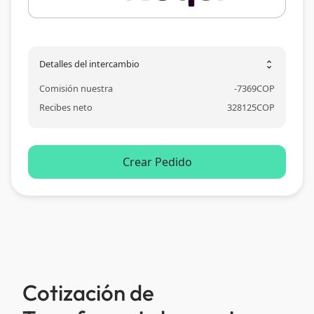
Detalles del intercambio
unfold_more
Comisión nuestra
-
7369
COP
Recibes neto
328125
COP
Crear Pedido
Cotización de