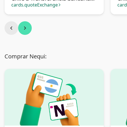
Argentina
cards.quoteExchange
car
arrow_forward_ios
chevron_left
chevron_right
Comprar Nequi: