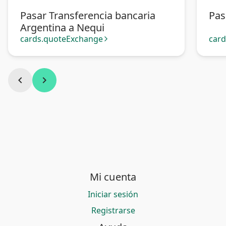
Pasar Transferencia bancaria
Pas
Argentina a Nequi
cards.quoteExchange
car
arrow_forward_ios
chevron_left
chevron_right
Mi cuenta
Iniciar sesión
Registrarse