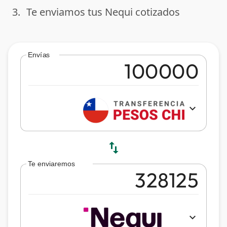
3.
Te enviamos tus Nequi cotizados
done
Envías
expand_more
swap_vert
Te enviaremos
expand_more