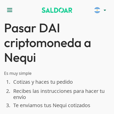
menu
arrow_drop_down
Pasar DAI
criptomoneda a
Nequi
Es muy simple
1.
Cotizas y haces tu pedido
done
2.
Recibes las instrucciones para hacer tu
done
envío
3.
Te enviamos tus Nequi cotizados
done