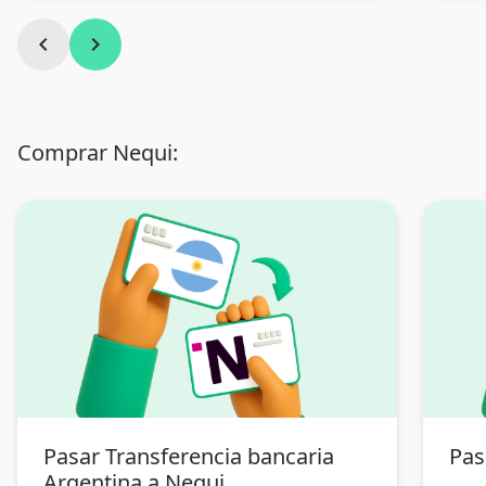
chevron_left
chevron_right
Comprar Nequi:
Pasar Transferencia bancaria
Pas
Argentina a Nequi