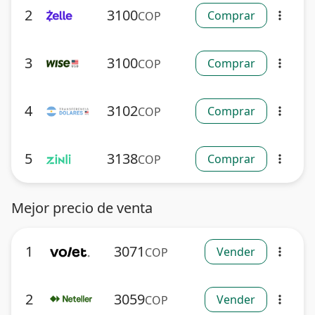
2
3100
Comprar
COP
more_vert
3
3100
Comprar
COP
more_vert
4
3102
Comprar
COP
more_vert
5
3138
Comprar
COP
more_vert
Mejor precio de venta
1
3071
Vender
COP
more_vert
2
3059
Vender
COP
more_vert