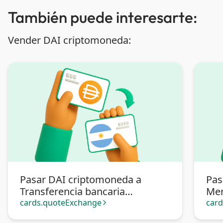
También puede interesarte:
Vender DAI criptomoneda:
Pasar DAI criptomoneda a
Pas
Transferencia bancaria
Mer
Argentina
cards.quoteExchange
car
arrow_forward_ios