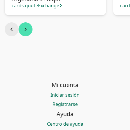
cards.quoteExchange
car
arrow_forward_ios
chevron_left
chevron_right
Mi cuenta
Iniciar sesión
Registrarse
Ayuda
Centro de ayuda