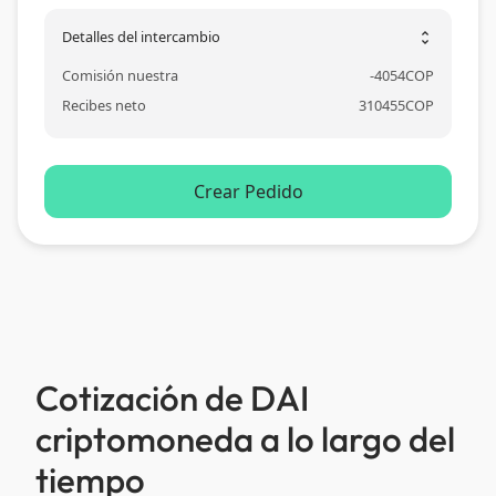
Detalles del intercambio
unfold_more
Comisión nuestra
-
4054
COP
Recibes neto
310455
COP
Crear Pedido
Cotización de DAI
criptomoneda a lo largo del
tiempo