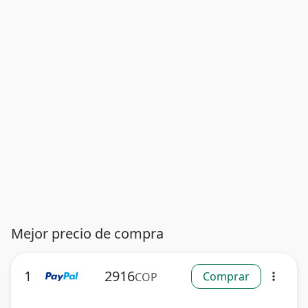
Mejor precio de compra
1
2916
Comprar
COP
more_vert