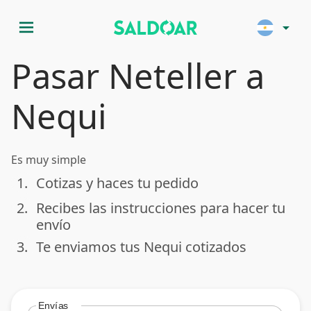
menu
arrow_drop_down
Pasar Neteller a
Nequi
Es muy simple
1.
Cotizas y haces tu pedido
done
2.
Recibes las instrucciones para hacer tu
done
envío
3.
Te enviamos tus Nequi cotizados
done
Envías