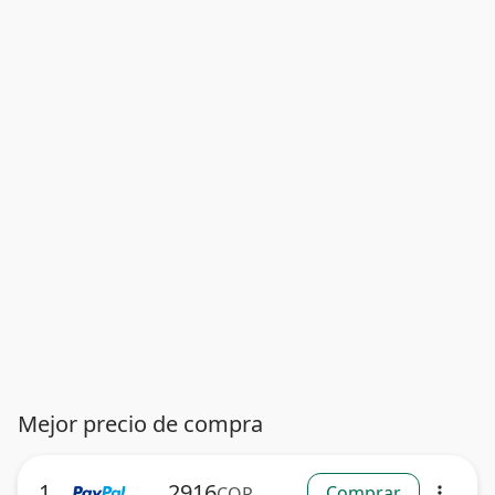
Mejor precio de compra
1
2916
Comprar
COP
more_vert