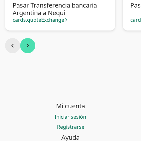
Pasar Transferencia bancaria
Pas
Argentina a Nequi
cards.quoteExchange
car
arrow_forward_ios
chevron_left
chevron_right
Mi cuenta
Iniciar sesión
Registrarse
Ayuda