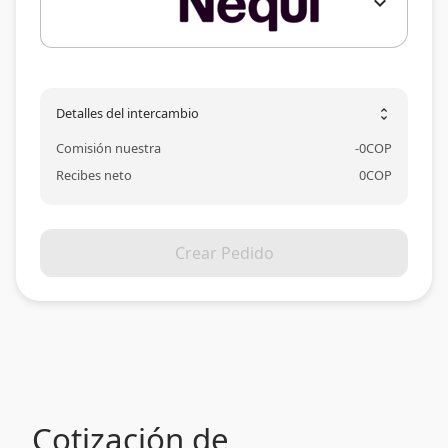
expand_more
Detalles del intercambio
unfold_more
Comisión nuestra
-
0
COP
Recibes neto
0
COP
Crear Pedido
Cotización de