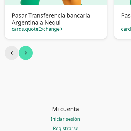
Pasar Transferencia bancaria
Pas
Argentina a Nequi
cards.quoteExchange
car
arrow_forward_ios
chevron_left
chevron_right
Mi cuenta
Iniciar sesión
Registrarse