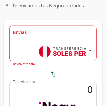
3.
Te enviamos tus Nequi cotizados
done
Envías
expand_more
Revisa este dato.
swap_vert
Te enviaremos