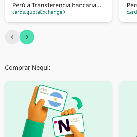
Perú a Transferencia bancaria
Per
Argentina
cards.quoteExchange
car
arrow_forward_ios
chevron_left
chevron_right
Comprar Nequi: