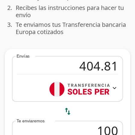
2.
Recibes las instrucciones para hacer tu
done
envío
3.
Te enviamos tus Transferencia bancaria
done
Europa cotizados
Envías
expand_more
swap_vert
Te enviaremos