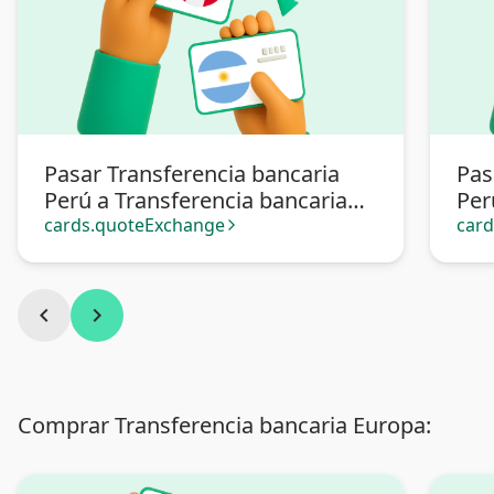
Pasar Transferencia bancaria
Pas
Perú a Transferencia bancaria
Per
Argentina
cards.quoteExchange
car
arrow_forward_ios
chevron_left
chevron_right
Comprar Transferencia bancaria Europa: