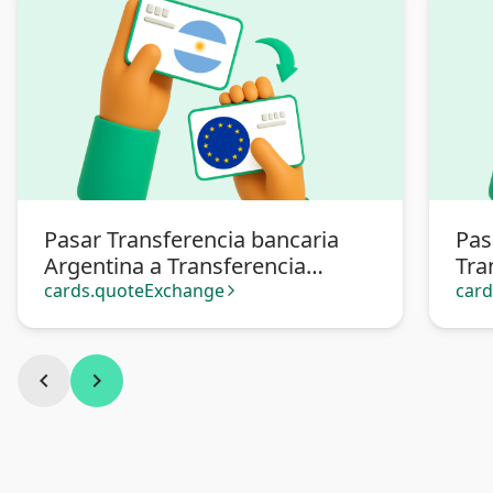
Pasar Transferencia bancaria
Pas
Argentina a Transferencia
Tra
bancaria Europa
cards.quoteExchange
car
arrow_forward_ios
chevron_left
chevron_right