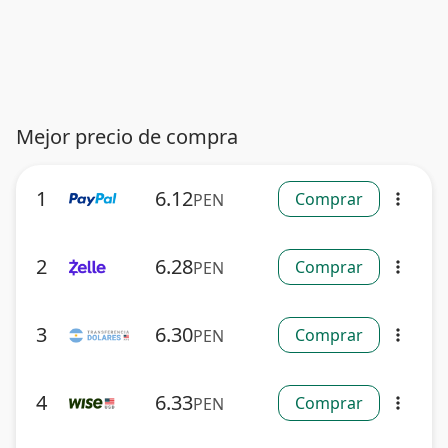
Mejor precio de compra
1
6.12
Comprar
PEN
more_vert
2
6.28
Comprar
PEN
more_vert
3
6.30
Comprar
PEN
more_vert
4
6.33
Comprar
PEN
more_vert