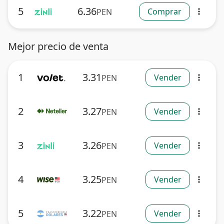
5
6.36
Comprar
PEN
more_vert
Mejor precio de venta
1
3.31
Vender
PEN
more_vert
2
3.27
Vender
PEN
more_vert
3
3.26
Vender
PEN
more_vert
4
3.25
Vender
PEN
more_vert
5
3.22
Vender
PEN
more_vert