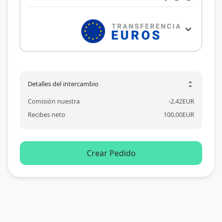
expand_more
Detalles del intercambio
unfold_more
Comisión nuestra
-
2.42
EUR
Recibes neto
100.00
EUR
Crear Pedido