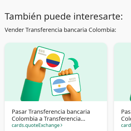
También puede interesarte:
Vender Transferencia bancaria Colombia:
Pasar Transferencia bancaria
Pas
Colombia a Transferencia
Col
bancaria Argentina
cards.quoteExchange
car
arrow_forward_ios