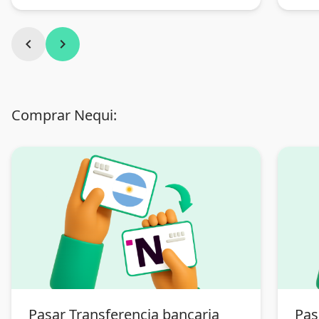
chevron_left
chevron_right
Comprar Nequi:
Pasar Transferencia bancaria
Pas