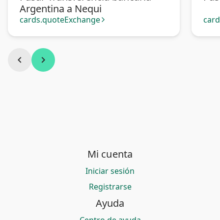
Argentina a Nequi
cards.quoteExchange
car
arrow_forward_ios
chevron_left
chevron_right
Mi cuenta
Iniciar sesión
Registrarse
Ayuda