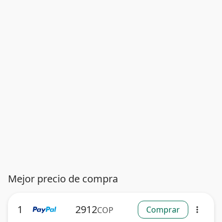
Mejor precio de compra
1
2912
Comprar
COP
more_vert