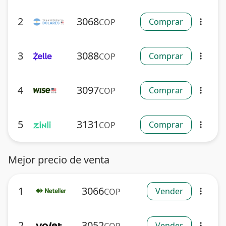
2
3068
Comprar
COP
more_vert
3
3088
Comprar
COP
more_vert
4
3097
Comprar
COP
more_vert
5
3131
Comprar
COP
more_vert
Mejor precio de venta
1
3066
Vender
COP
more_vert
2
3052
Vender
more_vert