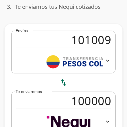
3.
Te enviamos tus Nequi cotizados
done
Envías
expand_more
swap_vert
Te enviaremos
expand_more