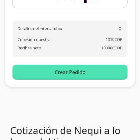
Detalles del intercambio
unfold_more
Comisión nuestra
-
1010
COP
Recibes neto
100000
COP
Crear Pedido
Cotización de Nequi a lo