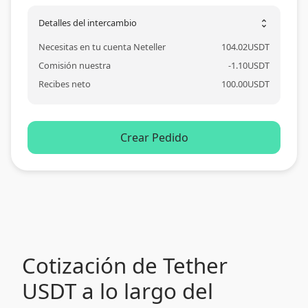
Detalles del intercambio
unfold_more
Necesitas en tu cuenta Neteller
104.02
USDT
Comisión nuestra
-
1.10
USDT
Recibes neto
100.00
USDT
Crear Pedido
Cotización de Tether
USDT a lo largo del