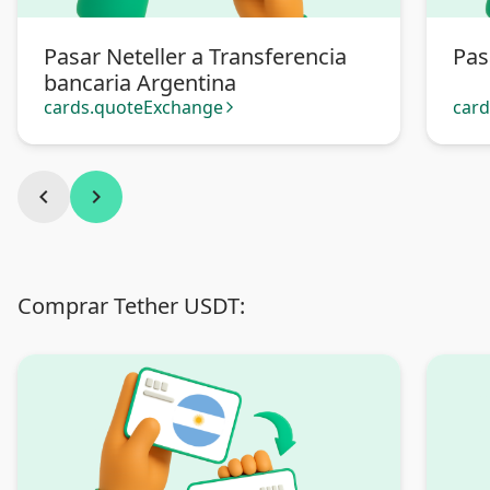
Pasar Neteller a Transferencia
Pas
bancaria Argentina
cards.quoteExchange
car
arrow_forward_ios
chevron_left
chevron_right
Comprar Tether USDT: