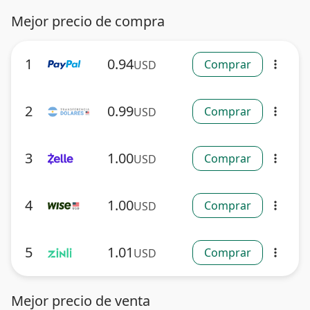
Mejor precio de compra
1
0.94
Comprar
USD
more_vert
2
0.99
Comprar
USD
more_vert
3
1.00
Comprar
USD
more_vert
4
1.00
Comprar
USD
more_vert
5
1.01
Comprar
USD
more_vert
Mejor precio de venta