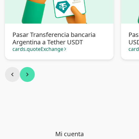
Pasar Transferencia bancaria
Pas
Argentina a Tether USDT
US
cards.quoteExchange
car
arrow_forward_ios
chevron_left
chevron_right
Mi cuenta