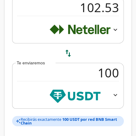
expand_more
swap_vert
Te enviaremos
expand_more
Recibirás exactamente
100 USDT por red BNB Smart
auto_awesome
Chain