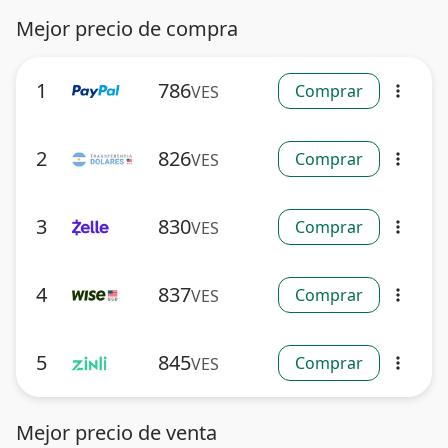
Mejor precio de compra
1
786
Comprar
VES
more_vert
2
826
Comprar
VES
more_vert
3
830
Comprar
VES
more_vert
4
837
Comprar
VES
more_vert
5
845
Comprar
VES
more_vert
Mejor precio de venta