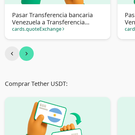
Pasar Transferencia bancaria
Pas
Venezuela a Transferencia
Ven
bancaria Argentina
cards.quoteExchange
car
arrow_forward_ios
chevron_left
chevron_right
Comprar Tether USDT: