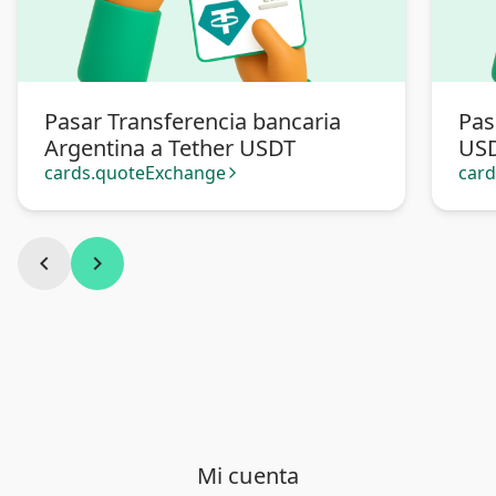
Pasar Transferencia bancaria
Pas
Argentina a Tether USDT
US
cards.quoteExchange
car
arrow_forward_ios
chevron_left
chevron_right
Mi cuenta