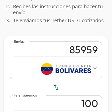
2.
Recibes las instrucciones para hacer tu
done
envío
3.
Te enviamos tus Tether USDT cotizados
done
Envías
expand_more
swap_vert
Te enviaremos