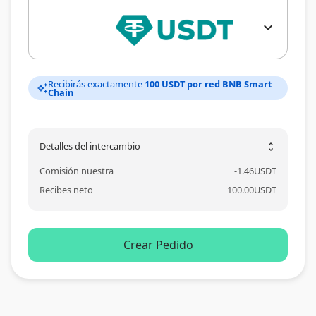
expand_more
Recibirás exactamente
100 USDT por red BNB Smart
auto_awesome
Chain
Detalles del intercambio
unfold_more
Comisión nuestra
-
1.46
USDT
Recibes neto
100.00
USDT
Crear Pedido