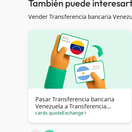
También puede interesart
Vender Transferencia bancaria Venezu
Pasar Transferencia bancaria
Venezuela a Transferencia
bancaria Argentina
cards.quoteExchange
arrow_forward_ios