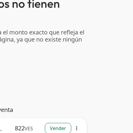
os no tienen
 el monto exacto que refleja el
ágina, ya que no existe ningún
venta
822
Vender
VES
more_vert