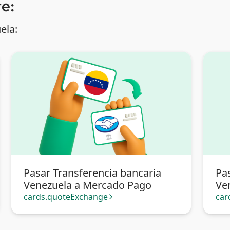
e:
ela:
Pasar Transferencia bancaria
Pa
Venezuela a Mercado Pago
Ve
cards.quoteExchange
car
arrow_forward_ios