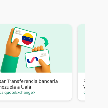
sar Transferencia bancaria
Pasar Tran
nezuela a Ualá
Venezuela 
Bancaria Bo
ds.quoteExchange
cards.quote
arrow_forward_ios