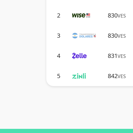
2
830
VES
3
830
VES
4
831
VES
5
842
VES