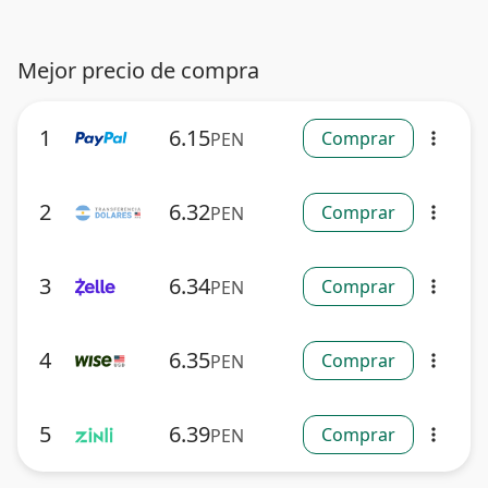
Mejor precio de compra
1
6.15
Comprar
PEN
more_vert
2
6.32
Comprar
PEN
more_vert
3
6.34
Comprar
PEN
more_vert
4
6.35
Comprar
PEN
more_vert
5
6.39
Comprar
PEN
more_vert