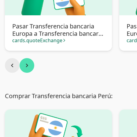
Pasar Transferencia bancaria
Pas
Europa a Transferencia bancaria
Eur
Argentina
cards.quoteExchange
car
arrow_forward_ios
chevron_left
chevron_right
Comprar Transferencia bancaria Perú: