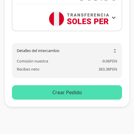
expand_more
Detalles del intercambio
unfold_more
Comisión nuestra
-
9.06
PEN
Recibes neto
383.38
PEN
Crear Pedido