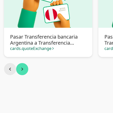
Pasar Transferencia bancaria
Pas
Argentina a Transferencia
Tra
bancaria Perú
cards.quoteExchange
car
arrow_forward_ios
chevron_left
chevron_right