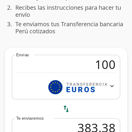
2.
Recibes las instrucciones para hacer tu
done
envío
3.
Te enviamos tus Transferencia bancaria
done
Perú cotizados
Envías
expand_more
swap_vert
Te enviaremos